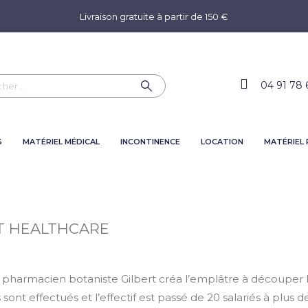
Livraison gratuite à partir de 150 €
04 91 78 
S
MATÉRIEL MÉDICAL
INCONTINENCE
LOCATION
MATÉRIEL
ERT HEALTHCARE
e pharmacien botaniste Gilbert créa l’emplâtre à découper Fe
 sont effectués et l’effectif est passé de 20 salariés à plus de