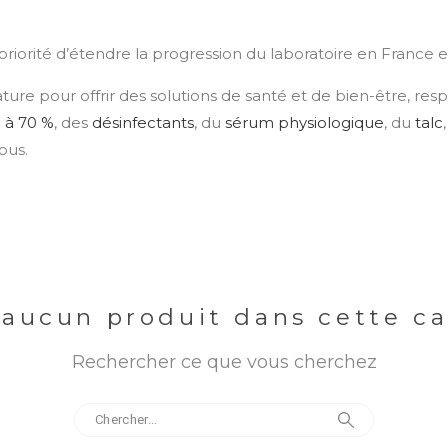
riorité d’étendre la progression du laboratoire en France et 
 nature pour offrir des solutions de santé et de bien-être, r
l à 70 %
, des
désinfectants
, du
sérum physiologique
, du
talc
ous.
a aucun produit dans cette c
Rechercher ce que vous cherchez