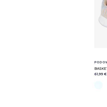
PODO
BASKE
61,99 €
P