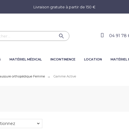
Livraison gratuite à partir de 150 €
04 91 78 
S
MATÉRIEL MÉDICAL
INCONTINENCE
LOCATION
MATÉRIEL
aussure orthopédique Femme
Gamme Active
tionnez