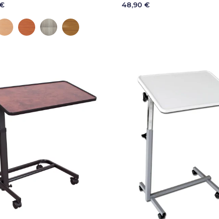
 €
48,90 €
is
Hêtre du Tyrol
Poirier d'Alsace
Gris Céramique
Romana