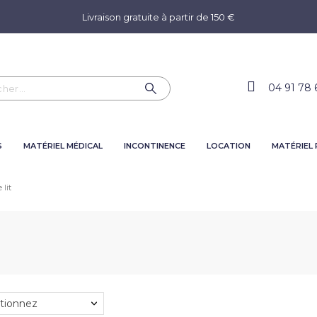
Livraison gratuite à partir de 150 €
04 91 78 
S
MATÉRIEL MÉDICAL
INCONTINENCE
LOCATION
MATÉRIEL
 lit
tionnez