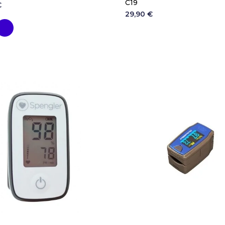
C19
€
29,90 €
range
Myrtille