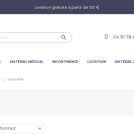
Livraison gratuite à partir de 150 €
04 91 78 
S
MATÉRIEL MÉDICAL
INCONTINENCE
LOCATION
MATÉRIEL
Oxymètre
tionnez