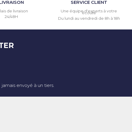
LIVRAISON
SERVICE CLIENT
ais de livraison
Une équipe d'experts à votre
écoute
24/48H
Du lundi au vendredi de 8h à 18h
TER
jamais envoyé à un tiers.