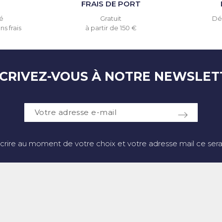
T
FRAIS DE PORT
é
Gratuit
Dél
s frais
à partir de 150 €
SCRIVEZ-VOUS À NOTRE NEWSLET
crire au moment de votre choix et votre adresse mail ce sera 