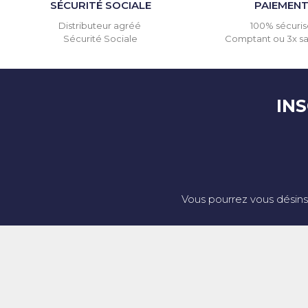
SÉCURITÉ SOCIALE
PAIEMEN
Distributeur agréé
100% sécuris
Sécurité Sociale
Comptant ou 3x san
IN
Vous pourrez vous désins