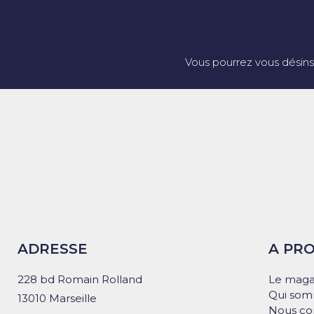
Vous pourrez vous désins
ADRESSE
A PR
228 bd Romain Rolland
Le maga
Qui som
13010 Marseille
Nous co