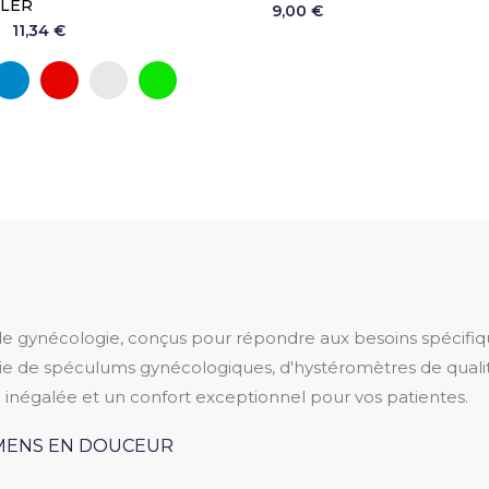
LER
9,00 €
11,34 €
oir
Bleu
Rouge
Argent
Vert
e gynécologie, conçus pour répondre aux besoins spécifiqu
ie de spéculums gynécologiques, d'hystéromètres de quali
 inégalée et un confort exceptionnel pour vos patientes.
AMENS EN DOUCEUR