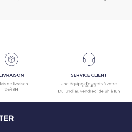
LIVRAISON
SERVICE CLIENT
ais de livraison
Une équipe d'experts à votre
écoute
24/48H
Du lundi au vendredi de 8h à 18h
TER