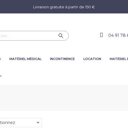
Livraison gratuite à partir de 150 €
04 91 78 
S
MATÉRIEL MÉDICAL
INCONTINENCE
LOCATION
MATÉRIEL
ie
tionnez