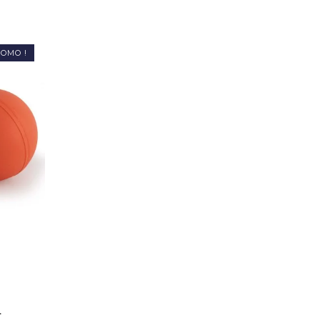
OMO !
L