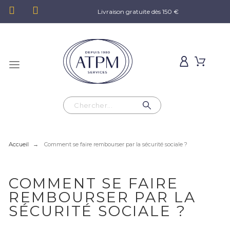
Livraison gratuite dès 150 €
Accueil
Comment se faire rembourser par la sécurité sociale ?
COMMENT SE FAIRE
REMBOURSER PAR LA
SÉCURITÉ SOCIALE ?