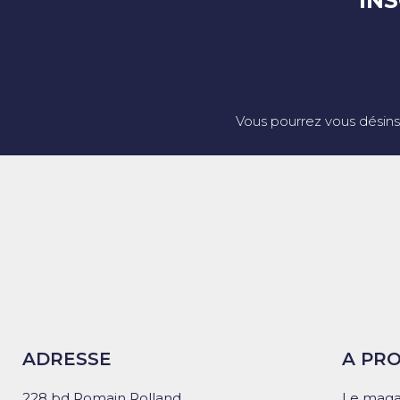
IN
Vous pourrez vous désins
ADRESSE
A PR
228 bd Romain Rolland
Le maga