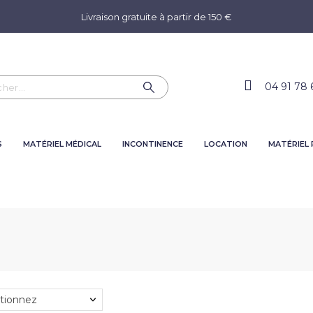
Livraison gratuite à partir de 150 €
04 91 78 
S
MATÉRIEL MÉDICAL
INCONTINENCE
LOCATION
MATÉRIEL
tionnez