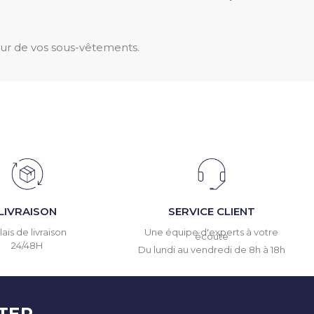
eur de vos sous-vêtements.
LIVRAISON
SERVICE CLIENT
ais de livraison
Une équipe d'experts à votre
écoute
24/48H
Du lundi au vendredi de 8h à 18h