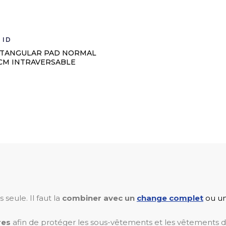
 ID
CTANGULAR PAD NORMAL
 CM INTRAVERSABLE
 seule. Il faut la
combiner avec un
change complet
ou u
res
afin de protéger les sous-vêtements et les vêtements de