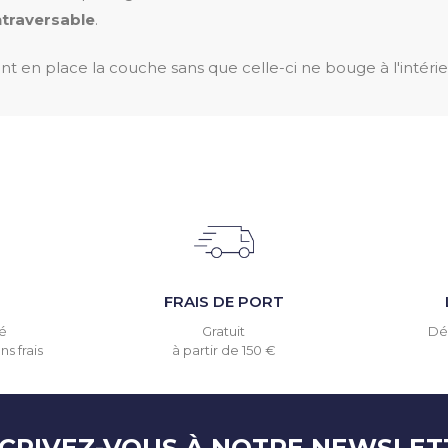
ntraversable
.
t en place la couche sans que celle-ci ne bouge à l'intéri
T
FRAIS DE PORT
é
Gratuit
Dél
s frais
à partir de 150 €