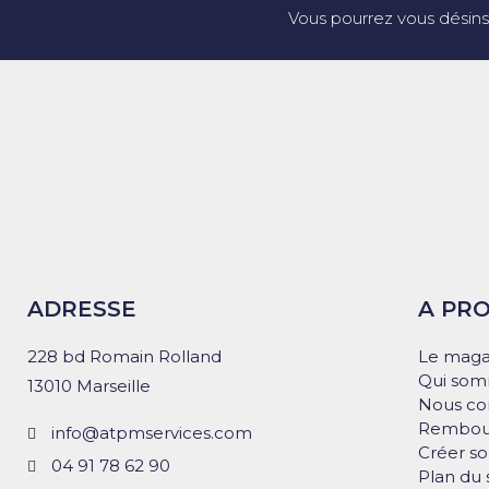
Vous pourrez vous désins
ADRESSE
A PR
228 bd Romain Rolland
Le maga
Qui som
13010 Marseille
Nous co
Rembour
info@atpmservices.com
Créer s
04 91 78 62 90
Plan du 