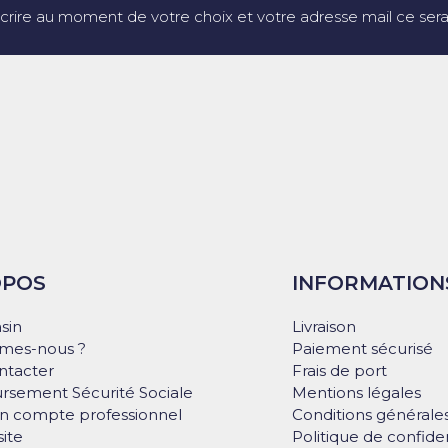
crire au moment de votre choix et votre adresse mail ce sera 
OPOS
INFORMATION
sin
Livraison
mes-nous ?
Paiement sécurisé
ntacter
Frais de port
sement Sécurité Sociale
Mentions légales
on compte professionnel
Conditions générale
site
Politique de confiden