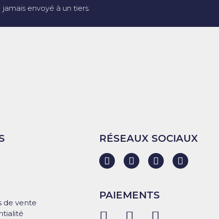
jamais envoyé à un tiers.
S
RÉSEAUX SOCIAUX
PAIEMENTS
s de vente
tialité