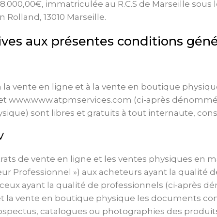
e 8.000,00€, immatriculée au R.C.S de Marseille sous
n Rolland, 13010 Marseille.
atives aux présentes conditions gén
 la vente en ligne et à la vente en boutique physi
 et www.www.atpmservices.com (ci-après dénommés le
hysique) sont libres et gratuits à tout internaute, 
GV
rats de vente en ligne et les ventes physiques en 
ur Professionnel ») aux acheteurs ayant la quali
ux ayant la qualité de professionnels (ci-après dé
t la vente en boutique physique les documents cont
ospectus, catalogues ou photographies des produits 