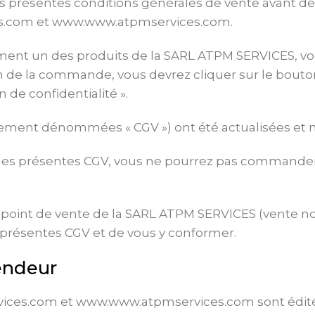
es présentes conditions générales de vente avant d
es.com et www.www.atpmservices.com.
ent un des produits de la SARL ATPM SERVICES, v
in de la commande, vous devrez cliquer sur le bouton 
n de confidentialité ».
ement dénommées « CGV ») ont été actualisées et m
des présentes CGV, vous ne pourrez pas commander l
 point de vente de la SARL ATPM SERVICES (vente non
 présentes CGV et de vous y conformer.
vendeur
vices.com et www.www.atpmservices.com sont édité