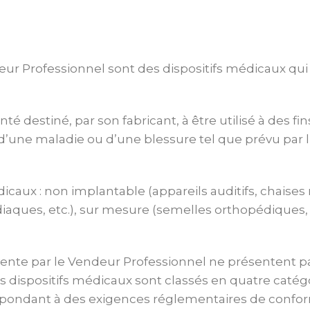
eur Professionnel sont des dispositifs médicaux qui son
té destiné, par son fabricant, à être utilisé à des fi
’une maladie ou d’une blessure tel que prévu par l’a
édicaux : non implantable (appareils auditifs, chaises
ques, etc.), sur mesure (semelles orthopédiques, etc
a vente par le Vendeur Professionnel ne présentent 
spositifs médicaux sont classés en quatre catégories (
espondant à des exigences réglementaires de confor