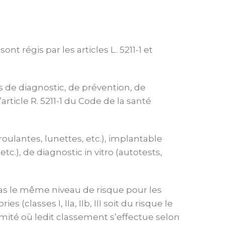
t régis par les articles L. 5211-1 et
ns de diagnostic, de prévention, de
rticle R. 5211-1 du Code de la santé
 roulantes, lunettes, etc.), implantable
.), de diagnostic in vitro (autotests,
pas le même niveau de risque pour les
classes I, IIa, IIb, III soit du risque le
mité où ledit classement s’effectue selon