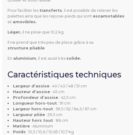
-tout)
Pour faciliter les
transferts
, il est possible de relever les
palettes ainsi que les repose-pieds qui sont
escamotables
et
amovibles.
Hauteur
86 cm (hors-tout)
Léger,
il ne pèse que 10,2 kg.
Largeur De L'assise
40 / 43 / 48 / 51 cm
Il ne prend que très peu de place grâce à sa
structure pliable
.
Hauteur De L'assise
45 cm
En
aluminium
, il est aussi très
solide.
Profondeur De L'assise
42,5 cm
Caractéristiques techniques
Longueur
91 cm (hors-tout)
Largeur d’assise
: 40 / 43 / 48 / 51 cm
Hauteur d’assise
: 45 cm
Poids
10,5 / 10,6 / 10,65 / 10,7 kg
Profondeur d’assise
: 42,5 cm
Longueur hors-tout
: 91 cm
Largeur hors-tout
: 59,5 / 62 / 64,5 / 67 cm
Poids Supporté
115 kg
Largueur pliée
: 29,5 cm
Hauteur hors tout
: 86 cm
Matière
: Aluminium
Poids
: 10,5 / 10,6 / 10,65 / 10,7 kg