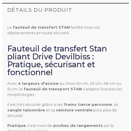
DÉTAILS DU PRODUIT
Le
fauteuil de transfert STAN
facilite tous vos
déplacements en toute sécurité.
Fauteuil de transfert Stan
pliant Drive Devilbiss :
Pratique, sécurisant et
fonctionnel
M28000700-BR20
Référence
Avec
4 largeurs d'assise
au choix 40 cm, 43 cm, 48 cm ou
51 cm, le
fauteuil de transport STAN
s’adapte à toutes les
morphologies.
Il est très sécurisé grâce à ses
 freins tierce personne
, sa
Matière Extérieure
Aluminium
sangle talonnière
et sa
ceinture ventrale
pour plus de
sécurité.
Largeur
29,5 cm (plié)
Pratique
, il est muni de
poches de rangements
sur le
dossier et sous l’assise.
59,5 / 62 / 64,5 / 67 cm (hors