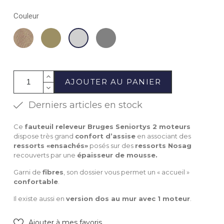
Couleur
Beige
Bronze
Gris
Gris
foncé
clair
AJOUTER AU PANIER
Derniers articles en stock
Ce
fauteuil releveur Bruges Seniortys 2 moteurs
dispose très grand
confort d’assise
en associant des
ressorts «ensachés»
posés sur des
ressorts Nosag
recouverts par une
épaisseur de mousse.
Garni de
fibres
, son dossier vous permet un « accueil »
confortable
.
Il existe aussi en
version dos au mur avec 1 moteur
.
Ajouter à mes favoris