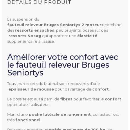
DÉTAILS DU PRODUIT
La suspension du
fauteuil releveur Bruges Seniortys 2 moteurs
combine
des
ressorts ensachés
, peu bruyants, posés sur des
 ressorts Nosag
qui apportent une
élasticité
supplémentaire à l’assise.
BRUGES 2 MOTEURS
Référence
Améliorer votre confort avec
le fauteuil releveur Bruges
Seniortys
Tous les ressorts du fauteuil sont recouverts d’une
Taille
Pour personnes de 1.70 m à
 épaisseur de mousse
pour davantage de
confort
.
1.80 m
Le dossier est aussi garni de
fibres
pour favoriser le
confort
optimal de l’utilisateur.
Hauteur
69.5 cm (du dossier)
Muni d’une
poche latérale de rangement
, ce fauteuil est
112 cm (du fauteuil)
très
fonctionnel
.
Pouvant supporter un
poids maximum de 100 kg,
ce