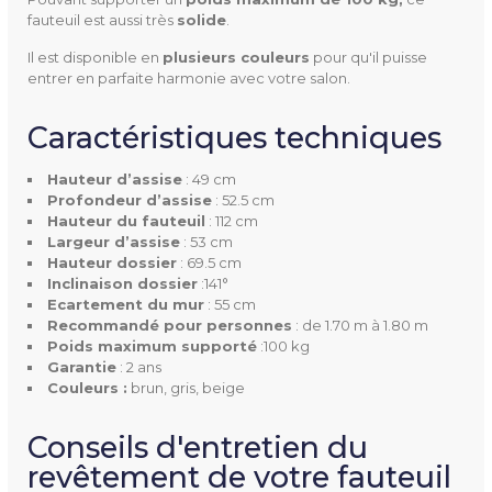
Largeur De L'assise
53 cm
fauteuil est aussi très
solide
.
Hauteur De L'assise
49 cm
Il est disponible en
plusieurs couleurs
pour qu'il puisse
entrer en parfaite harmonie avec votre salon.
Profondeur De L'assise
52.5 cm
Caractéristiques techniques
Poids Supporté
100 kg
Hauteur d’assise
: 49 cm
Profondeur d’assise
: 52.5 cm
Couleur(s) Disponible(s)
Brun, gris, beige
Hauteur du fauteuil
: 112 cm
Largeur d’assise
: 53 cm
Hauteur dossier
: 69.5 cm
Garantie
2 ans
Inclinaison dossier
:141°
Ecartement du mur
: 55 cm
Recommandé pour personnes
: de 1.70 m à 1.80 m
Poids maximum supporté
:100 kg
Garantie
: 2 ans
Couleurs :
brun, gris, beige
Conseils d'entretien du
revêtement de votre fauteuil