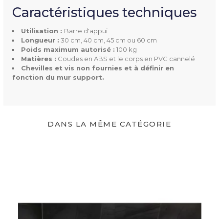
Poids Supporté
100 kg
Caractéristiques techniques
Utilisation :
Barre d'appui
Longueur :
30 cm, 40 cm, 45 cm ou 60 cm
Poids maximum autorisé :
100 kg
Matières :
Coudes en ABS et le corps en PVC cannelé
Chevilles et vis non fournies et à définir en
fonction du mur support.
DANS LA MÊME CATÉGORIE