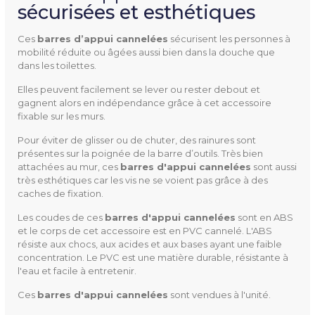
sécurisées et esthétiques
Ces
barres d’appui cannelées
sécurisent les personnes à
mobilité réduite ou âgées aussi bien dans la douche que
815080
Référence
dans les toilettes.
Elles peuvent facilement se lever ou rester debout et
gagnent alors en indépendance grâce à cet accessoire
fixable sur les murs.
Pour éviter de glisser ou de chuter, des rainures sont
Utilisation
Barre d'appui
présentes sur la poignée de la barre d’outils. Très bien
attachées au mur, ces
barres d'appui cannelées
sont aussi
très esthétiques car les vis ne se voient pas grâce à des
Longueur
30 cm
caches de fixation.
40 cm
Les coudes de ces
barres d'appui cannelées
sont en ABS
45 cm
et le corps de cet accessoire est en PVC cannelé. L'ABS
60 cm
résiste aux chocs, aux acides et aux bases ayant une faible
concentration. Le PVC est une matière durable, résistante à
l'eau et facile à entretenir.
Matière
Corps en PVC cannelé
Coudes en ABS
Ces
barres d'appui cannelées
sont vendues à l'unité.