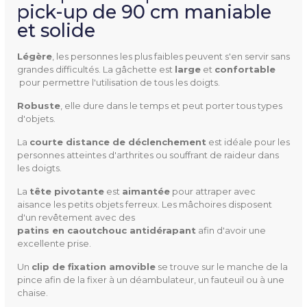
pick-up de 90 cm maniable
et solide
081306497
Référence
Légère
, les personnes les plus faibles peuvent s'en servir sans
grandes difficultés. La gâchette est
large
et
confortable
pour permettre l'utilisation de tous les doigts.
Robuste
, elle dure dans le temps et peut porter tous types
Taille
90 cm
d'objets.
La
courte distance de déclenchement
est idéale pour les
personnes atteintes d'arthrites ou souffrant de raideur dans
les doigts.
La
tête pivotante
est
aimantée
pour attraper avec
aisance les petits objets ferreux. Les mâchoires disposent
d'un revêtement avec des
patins en caoutchouc antidérapant
afin d'avoir une
excellente prise.
Un
clip de fixation amovible
se trouve sur le manche de la
pince afin de la fixer à un déambulateur, un fauteuil ou à une
chaise.