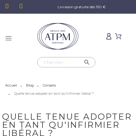
Livraison gratuite dès 150 €
Accueil
Blog
Conseils
Quelle tenue adopter en tant qu'infirmier libéral ?
QUELLE TENUE ADOPTER
EN TANT QU'INFIRMIER
LIBÉRAL ?