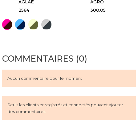
AGLAE
AGRO
2564
300.05
Rhodamine/Iris
Ciel/Marine
Anis/Fougère
Gris perle/Anthracite
Blanc
100% Coton Blanc
Blanc
COMMENTAIRES (0)
Aucun commentaire pour le moment
Seuls les clients enregistrés et connectés peuvent ajouter
des commentaires