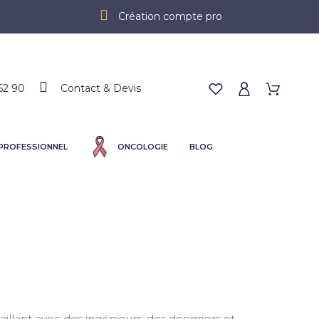
Création compte pro
62 90
Contact & Devis
 PROFESSIONNEL
ONCOLOGIE
BLOG
llant avec des ingénieurs, des designers et