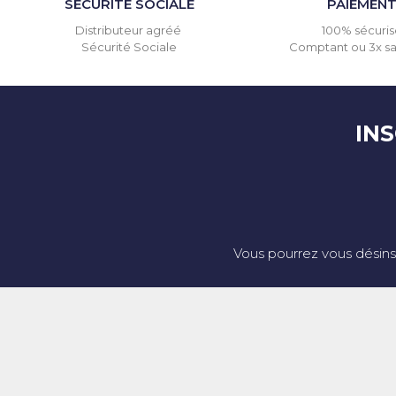
SÉCURITÉ SOCIALE
PAIEMEN
Distributeur agréé
100% sécuris
Sécurité Sociale
Comptant ou 3x san
IN
Vous pourrez vous désins