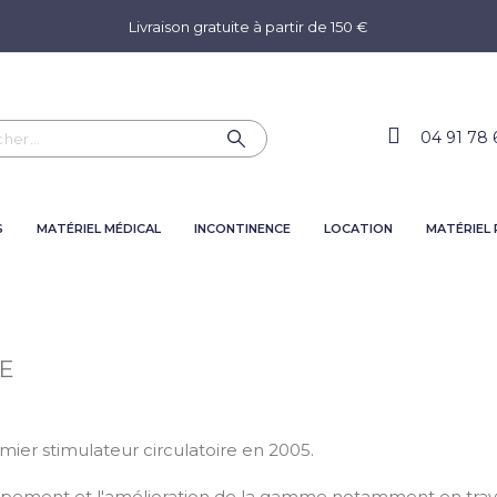
Livraison gratuite à partir de 150 €
04 91 78 
S
MATÉRIEL MÉDICAL
INCONTINENCE
LOCATION
MATÉRIEL
VE
mier stimulateur circulatoire en 2005.
oppement et l'amélioration de la gamme notamment en travai