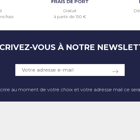
T
FRAIS DE PORT
é
Gratuit
Dél
s frais
à partir de 150 €
SCRIVEZ-VOUS À NOTRE NEWSLET
crire au moment de votre choix et votre adresse mail ce sera 