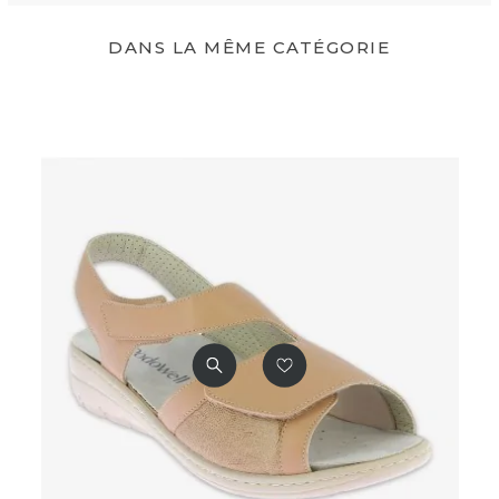
Semelle Extérieure
Cousue en PU
DANS LA MÊME CATÉGORIE
Couleur(s) Disponible(s)
Chocolat
Noir
Mentions Obligatoires
CE
Dispositif médical de Classe
I
Code CHUT
7120121
Ean13
3376122350796