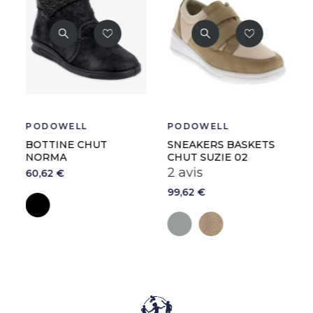
PODOWELL
PODOWELL
BOTTINE CHUT
SNEAKERS BASKETS
NORMA
CHUT SUZIE 02
2 avis
60,62 €
99,62 €
Noir
nze
Gris
Beige