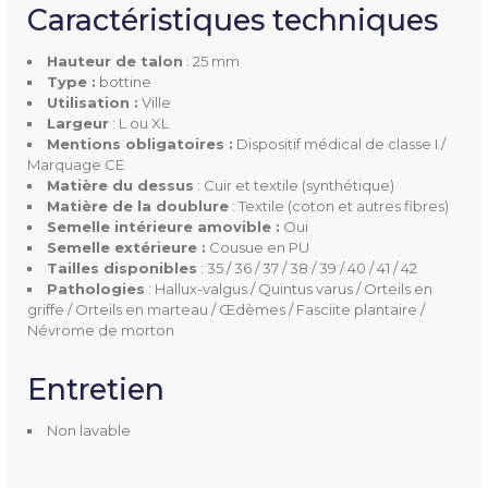
Caractéristiques techniques
Orteils en marteau
Quintus varus
Hauteur de talon
: 25 mm
Œdème
Type :
bottine
Utilisation :
Ville
Largeur
: L ou XL
Taille
35 à 42
Mentions obligatoires :
Dispositif médical de classe I /
Marquage CE
Largeur
L
Matière du dessus
: Cuir et textile (synthétique)
Matière de la doublure
: Textile (coton et autres fibres)
XL
Semelle intérieure amovible :
Oui
Semelle extérieure :
Cousue en PU
Hauteur De Talon
25 mm
Tailles disponibles
: 35 / 36 / 37 / 38 / 39 / 40 / 41 / 42
Pathologies
: Hallux-valgus / Quintus varus / Orteils en
griffe / Orteils en marteau / Œdèmes / Fasciite plantaire /
Dessus
Cuir et textile synthétique
Névrome de morton
Doublure
Textile coton et autres fibres
Entretien
Semelle Intérieure Amovibl
Oui
Non lavable
E