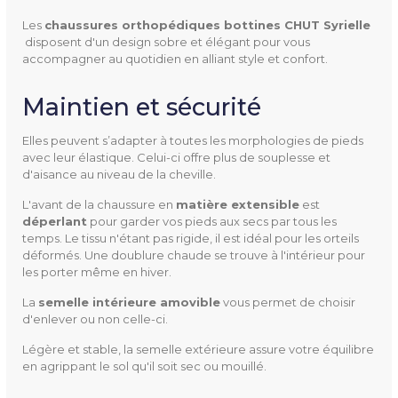
Les
chaussures orthopédiques bottines CHUT Syrielle
NOTICE D'UTILISATION SYRIELLE (134.93K)
disposent d'un design sobre et élégant pour vous
accompagner au quotidien en alliant style et confort.
Maintien et sécurité
3376122350796
Référence
Elles peuvent s’adapter à toutes les morphologies de pieds
avec leur élastique. Celui-ci offre plus de souplesse et
d'aisance au niveau de la cheville.
L'avant de la chaussure en
matière extensible
est
déperlant
pour garder vos pieds aux secs par tous les
Type
Bottine
temps. Le tissu n'étant pas rigide, il est idéal pour les orteils
déformés. Une doublure chaude se trouve à l'intérieur pour
les porter même en hiver.
Utilisation
Extérieur
La
semelle intérieure amovible
vous permet de choisir
Pathologies
Fasciite plantaire
d'enlever ou non celle-ci.
Hallux valgus
Légère et stable, la semelle extérieure assure votre équilibre
Névrome de morton
en agrippant le sol qu'il soit sec ou mouillé.
Orteils en griffe