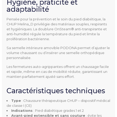
Hygiène, praticité et
adaptabilité
Hauteur De Talon
38 mm
Pensée pour la prévention et le soin du pied diabétique, la
Doublure
Textile
CHUP Melina_D privilégie des matériaux souples, respirants
et hygiéniques. La doublure OnSteam® anti-transpirante et
Semelle Intérieure Amovibl
Oui, PODONA
anti-humidité régule la température du pied et limite la
prolifération bactérienne.
E
Sa semelle intérieure amovible PODONA permet d’ajuster le
Entretien
Lavable à la main avec une
volume chaussant ou d’insérer une semelle orthopédique
personnalisée.
éponge humide
Les fermetures auto-agrippantes offrent un chaussage facile
Couleur(s) Disponible(s)
Poudre
et rapide, même en cas de mobilité réduite, garantissant un
maintien parfaitement ajusté sans effort.
Mentions Obligatoires
CE
Caractéristiques techniques
Dispositif médical de classe I
Type
: Chaussure thérapeutique CHUP – dispositif médical
Code CHUP
2193240
de classe I (CE)
Indications
: Pied diabétique grades 1 et 2
Avant-pied extensible et sans couture
: évite les