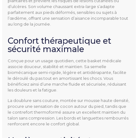
plantaires et prévient les risques de lésions cutanées ou
Détente
d’ulcères. Son volume chaussant extra-large s’adapte
parfaitement aux pieds déformés, sensibles ou sujets à
Extérieur
l’œdème, offrant une sensation d’aisance incomparable tout
Ville
au long de la journée.
Pathologies
Pieds diabétiques
Confort thérapeutique et
Pieds gonflés
sécurité maximale
Pieds très volumineux
Conçue pour un usage quotidien, cette basket médicale
Pieds volumineux
associe douceur, stabilité et maintien. Sa semelle
biomécanique semi-rigide, légère et antidérapante, facilite
Taille
36 à 42
le déroulé du pas tout en amortissant les chocs. Vous
bénéficiez ainsi d’une marche fluide et sécurisée, réduisant
les douleurs et la fatigue.
Matière Extérieure
Cuir et textile
Extensible
La doublure sans couture, montée sur mousse haute densité,
procure une sensation de cocon autour du pied, tandis que
le contrefort thermoformé assure un excellent maintien du
Largeur
10
talon sans compression. Les bords et languettes rembourrés
11
renforcent encore le confort global.
XL