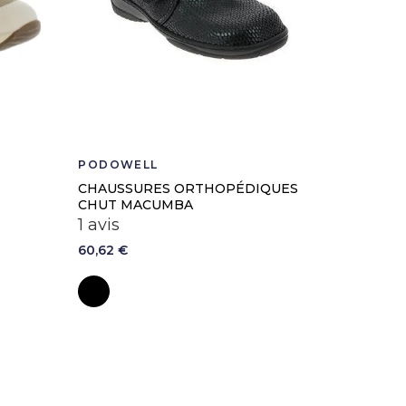
PODOWELL
NEUT
CHAUSSURES ORTHOPÉDIQUES
CHAUSS
CHUT MACUMBA
109,90 €
1 avis
60,62 €
Noir