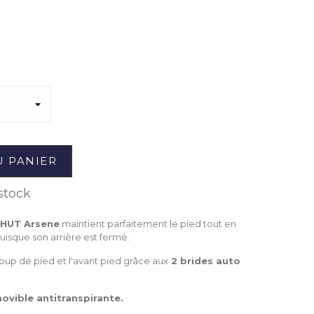
U PANIER
stock
CHUT Arsene
maintient parfaitement le pied tout en
uisque son arrière est fermé.
e coup de pied et l'avant pied grâce aux
2 brides auto
ovible antitranspirante.