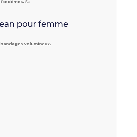
d’
œdèmes.
Sa
Jean pour femme
x
bandages volumineux.
x