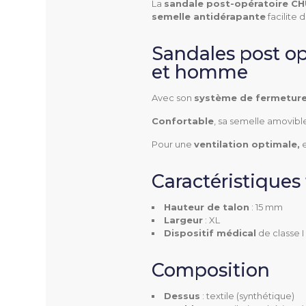
La
sandale post-opératoire CH
NOTICE D'UTILISATION ARSENE 
semelle antidérapante
facilite
Sandales post o
et homme
ARSENE
Référence
Avec son
système de fermeture
Confortable
, sa semelle amovible
Pour une
ventilation optimale,
e
Utilisation
Caractéristiques
Pathologies
Hauteur de talon
: 15 mm
Largeur
: XL
Dispositif médical
de classe 
Largeur
Composition
Pointures
Dessus
: textile (synthétique)