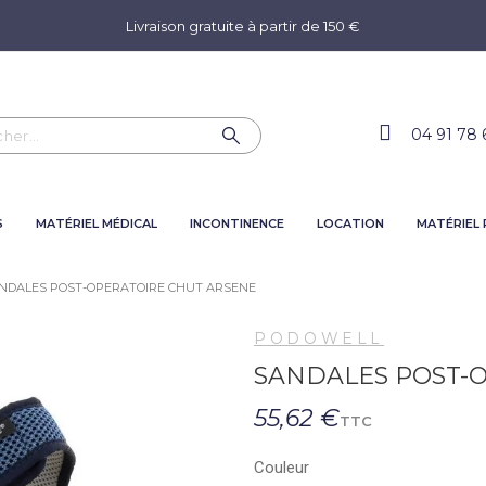
Livraison gratuite à partir de 150 €
04 91 78 
S
MATÉRIEL MÉDICAL
INCONTINENCE
LOCATION
MATÉRIEL
NDALES POST-OPERATOIRE CHUT ARSENE
PODOWELL
SANDALES POST-
55,62 €
TTC
Couleur