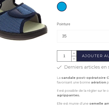
Jean
Pointure
AJOUTER A
Derniers articles en 
La
sandale post-opératoire 
favorisant une bonne
aération
p
Il est possible de la régler sur l
agrippantes.
Elle est munie d’une
semelle am