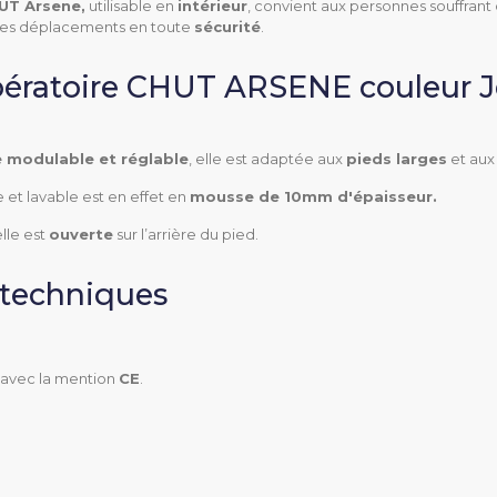
UT Arsene,
utilisable en
intérieur
, convient aux personnes souffrant 
(111.64K)
 des déplacements en toute
sécurité
.
pératoire CHUT ARSENE couleur 
 modulable et réglable
, elle est adaptée aux
pieds larges
et au
 et lavable est en effet en
mousse de 10mm d'épaisseur.
lle est
ouverte
sur l’arrière du pied.
Intérieur
 techniques
Pieds très volumineu
Pieds volumineux
Œdème
I avec la mention
CE
.
XL
35 à 46