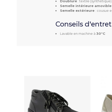
Doublure
: textile (synthétique)
Semelle intérieure amovible
Hauteur De Talon
Semelle extérieure
: cousue 
Dessus
Conseils d'entre
Doublure
Lavable en machine à
30°C
Semelle Intérieure Amo
Semelle Extérieure
Entretien
Couleur(s) Disponible(s
Mentions Obligatoires
Code CHUT