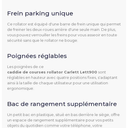
Mentions Obligatoires
CE
Frein parking unique
Dispositif médical
Ce rollator est équipé d'une barre de frein unique qui permet
de freiner les deux-roues arrière d'une seule main. De plus,
vous pouvez verrouiller les freins pour vous asseoir en toute
sécurité sans que le rollator ne bouge.
Poignées réglables
Ean13
8436589220607
Les poignées de ce
caddie de courses rollator Carlett Lett900
sont
réglables en hauteur avec quatre positions fixes, s'adaptant
ainsi à la taille de chaque utilisateur pour une utilisation
ergonomique.
Bac de rangement supplémentaire
Un petit bac en plastique, situé en bas derrière le siège, offre
un espace de rangement supplémentaire pour vos petits
objets du quotidien comme votre téléphone, votre