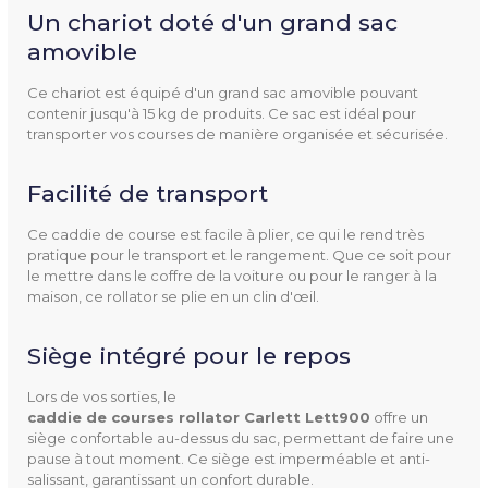
Un chariot doté d'un grand sac
amovible
Hauteur De L'assise
48 cm
Ce chariot est équipé d'un grand sac amovible pouvant
Profondeur De L'assise
28 cm
contenir jusqu'à 15 kg de produits. Ce sac est idéal pour
transporter vos courses de manière organisée et sécurisée.
Diamètre
Roues : 18 cm
Facilité de transport
Longueur
58 cm
Ce caddie de course est facile à plier, ce qui le rend très
pratique pour le transport et le rangement. Que ce soit pour
Capacité
Sac : 36 L
le mettre dans le coffre de la voiture ou pour le ranger à la
maison, ce rollator se plie en un clin d'œil.
Poids
7 kg
Siège intégré pour le repos
Poids Supporté
100 kg
Sac : 15 kg
Lors de vos sorties, le
caddie de courses rollator Carlett Lett900
offre un
siège confortable au-dessus du sac, permettant de faire une
Couleur(s) Disponible(s)
Gris
pause à tout moment. Ce siège est imperméable et anti-
Rouge
salissant, garantissant un confort durable.