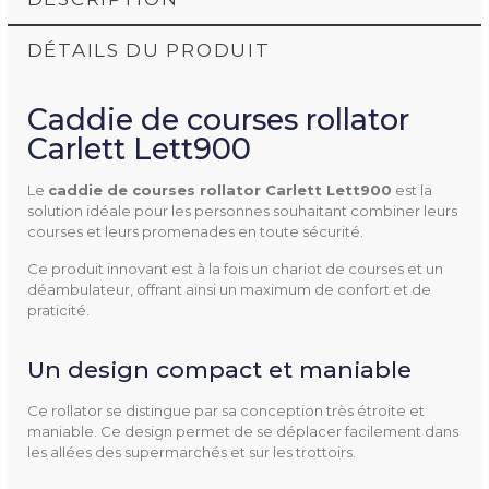
DÉTAILS DU PRODUIT
Caddie de courses rollator
Carlett Lett900
Le
caddie de courses rollator Carlett Lett900
est la
solution idéale pour les personnes souhaitant combiner leurs
LETT900P-S3
Référence
courses et leurs promenades en toute sécurité.
Ce produit innovant est à la fois un chariot de courses et un
déambulateur, offrant ainsi un maximum de confort et de
praticité.
Largeur
52 cm
Un design compact et maniable
Hauteur
Poignées : 88,5 - 92,5 - 95,5
Ce rollator se distingue par sa conception très étroite et
maniable. Ce design permet de se déplacer facilement dans
- 98,5 cm
les allées des supermarchés et sur les trottoirs.
Largeur De L'assise
35 cm