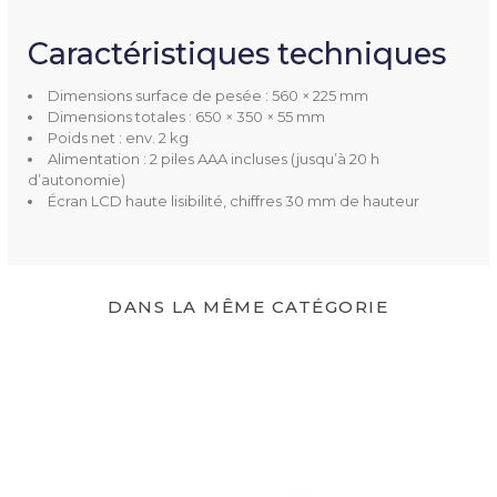
Poids Supporté
15 kg
Caractéristiques techniques
Couleur(s) Disponible(s)
Blanc
Dimensions surface de pesée : 560 × 225 mm
Dimensions totales : 650 × 350 × 55 mm
Livré Avec
2 piles 1.5 AAA LR03
Poids net : env. 2 kg
Alimentation : 2 piles AAA incluses (jusqu’à 20 h
Garantie
24 mois
d’autonomie)
Écran LCD haute lisibilité, chiffres 30 mm de hauteur
DANS LA MÊME CATÉGORIE