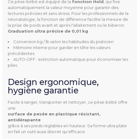
Ce pèse-bébé est équipé de la
fonction Hold
, qui fixe
automatiquement la valeur moyenne pour garantir des
lectures précises et sans stress. Pour les professionnels de la
EKMBD01
Référence
néonatalogie, la fonction de différence facilite la mesure de
la prise de poids avant et après l'allaitement ou le biberon.
Graduation ultra précise de 0,01 kg
Conversion kg / lb selon les habitudes du praticien
Mémoire interne pour garder en tête les valeurs
précédentes
Largeur
48 cm
AUTO-OFF : extinction automatique pour économiser les
piles
Hauteur
17 cm
Design ergonomique,
Longueur
66 cm
hygiène garantie
Autonomie
Jusqu'à 20h
Facile à ranger, transporter et nettoyer, ce pèse-bébé offre
une
Marquage
CE0297
surface de pesée en plastique résistant, 
antidérapante
grâce à ses pieds réglables en hauteur. Sa forme ultra plate
Poids
2.685 kg
en fait un outil aussi discret qu’efficace.