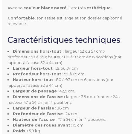
cm x profondeur 59 à 65 x h
Avec sa
couleur blanc nacré,
il est très
esthétique
.
auteur 80 à 97 cm en 6 pos
Confortable
, son assise est large et son dossier capitonné
itions (par rapport à l’assise
relevable.
32 à 44 cm)
Caractéristiques techniques
Largeur
de passage : 42,5 cm
hors-tout : 52 ou 57 cm
Dimensions hors-tout :
largeur 52 ou 57 cm x
profondeur 59 à 65 x hauteur 80 à 97 cm en 6 positions (par
rapport à l’assise 32 à 44 cm)
Hauteur
hors-tout : 80 à 97 cm en 6
Largeur hors-tout
: 52 ou 57 cm
positions (par rapport à l’as
Profondeur hors-tout
: 59 à 65 cm
Hauteur hors-tout
: 80 à 97 cm en 6 positions (par
sise 32 à 44 cm)
rapport à l’assise 32 à 44 cm)
Largeur de passage
: 42,5 cm.
Profondeur
hors-tout : 59 à 65 cm
Dimensions de l’assise :
largeur 36 x profondeur 24 x
hauteur 47 à 54 cm en 4 positions.
Largeur de l’assise
: 36 cm
Largeur De L'assise
36 cm
Profondeur de l’assise
: 24 cm
Hauteur de l’assise
: 47 à 54 cm en 4 positions.
Hauteur De L'assise
47 à 54 cm en 4 positions.
Diamètre des roues avant
: 15 cm
Poids :
5,9 kg.