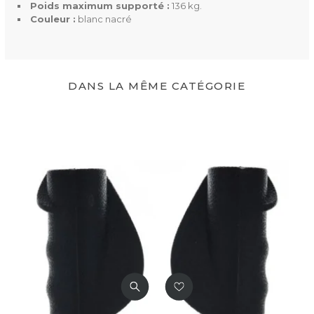
Poids maximum supporté :
136 kg.
Profondeur De L'assise
24 cm
Couleur :
blanc nacré
Diamètre
des roues avant : 15 cm
Poids
5,9 kg
DANS LA MÊME CATÉGORIE
Poids Supporté
136 kg
Couleur(s) Disponible(s)
Blanc nacré
Orange