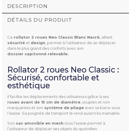
DESCRIPTION
DÉTAILS DU PRODUIT
Ce
rollator 2 roues Neo Classic Blanc Nacré,
alliant
sécurité
et
design
, permet à l’utilisateur de se déplacer
dans le plus grand des conforts avec son
dossier capitonné relevable.
826019.BLANC
Référence
Rollator 2 roues Neo Classic :
Sécurisé, confortable et
esthétique
Il facilite les déplacements des utilisateurs grâce à ses
roues avant de 15 cm de diamètre
, souples et non
Dimensions
de l’assise : largeur 36 x prof
marquantes et son
 système de pliage
avec sa barre sous
ondeur 24 x hauteur 47 à 5
l’assise. Sa poignée de transport le rend aussi très maniable.
4 cm en 4 positions.
Son
sac amovible en mesh
sous l’assise permet à
hors-tout : largeur 52 ou 57
l’utilisateur de déplacer ses objets du quotidien.