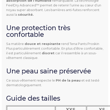
absorption de l’humidité
remarquable. La technologie
FeelDry Advanced™ permet de retenir l’urine au cœur d’un
noyau super absorbant. Les barrières anti-fuites renforcent
Unités Par Paquet
12 unités (XL)
aussi la
sécurité.
14 unités ( XXS / XS / S / M /
Une protection très
L)
confortable
Capacité D'absorption
1440 ml
Sa matière
douce et respirante
rend Tena Pants Proskin
Plus particulièrement confortable. En plus d’être confortable,
Tour De Taille
40-70 cm (XXS)
il est particulièrement
discret
car il ressemble à un sous-
vêtement classique.
50-75 cm (XS)
65-85 cm (S)
Une peau saine préservée
80-110 cm (M)
100-135 cm (L)
Ce sous-vêtement respecte le
PH de la peau
et est testé
120-160 cm (XL)
dermatologiquement.
Indice D'absorption
6 gouttes sur 8
Guide des tailles
Conditionnement
4 paquets par carton
XXS
XS