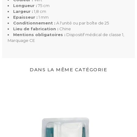
Longueur :
75 cm
Matière
Sans latex
Largeur :
1,8 cm
Epaisseur :
1 mm
Conditionnement :
A l'unité ou par boîte de 25
Couleur(s) Disponible(s)
Vert
Lieu de fabrication :
Chine
Mentions obligatoires :
Dispositif médical de classe 1,
Stérile
Non
Marquage CE
Conditionnement
A l'unité
Boîte de 25
DANS LA MÊME CATÉGORIE
Mentions Obligatoires
Dispositif médical de classe 1
Marquage CE