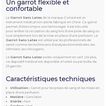
Un garrot flexible et
confortable
Le
Garrot Sans Latex
de la marque Comed est un
instrument médical non stérile fabriqué en Chine. Ce garrot
4290147
permet d'interrompre une hémorragie. Il est très utile
Référence
pour arrêter la circulation du sang lors d'une prise de sang ou
tout simplement lors de la mise en place d'une perfusion. Le
Garrot Sans Latex
est utilisé par les professionnels de
santé comme les techniciens d'analyses biomédicales, les
infirmiers, les chirurgiens…
Utilisation
Garrot
Le
Garrot Sans Latex
existe uniquement en vert. De plus,
ce dispositif médical est disponible à l'unité ou par boîte de
25 garrots.
Lieu De Fabrication
Chine
Caractéristiques techniques
Largeur
1,8 cm
Utilisation :
Garrot pour les prises de sang et les mises en
Longueur
75 cm
place d'une perfusion
Matière :
Sans latex
Stérile :
Non
Épaisseur
1 mm
Couleur :
Vert