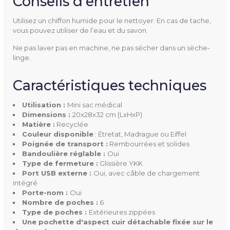
Conseils d'entretien
FT MINI SAC MÉDICAL ETRETAT (1.7M)
Utilisez un chiffon humide pour le nettoyer. En cas de tache,
vous pouvez utiliser de l’eau et du savon.
Ne pas laver pas en machine, ne pas sécher dans un sèche-
linge.
MDETRE02
Référence
Caractéristiques techniques
Utilisation :
Mini sac médical
Dimensions :
20x28x32 cm (LxHxP)
Matière :
Recyclée
Utilisation
Mini sac médical
Couleur disponible
: Étretat, Madrague ou Eiffel
Poignée de transport :
Rembourrées et solides
Dimensions
20x28x32 cm (LxHxP)
Bandoulière réglable :
Oui
Type de fermeture :
Glissière YKK
Port USB externe :
Oui, avec câble de chargement
Matière
Recyclée
intégré
Porte-nom :
Oui
Poignée De Transport
Rembourrées et solides
Nombre de poches :
6
Type de poches :
Extérieures zippées
Une pochette d'aspect cuir détachable fixée sur le
Type De Fermeture
Glissière YKK