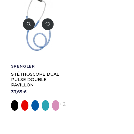
SPENGLER
STÉTHOSCOPE DUAL
PULSE DOUBLE
PAVILLON
37,65 €
Noir
Rouge
Marine
Vert Lagon
Rose Bougainvillier
+2