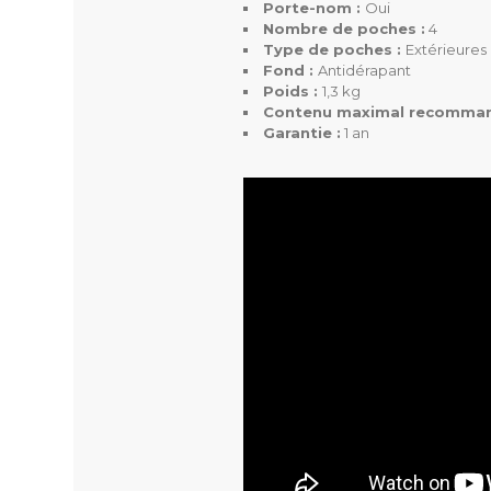
Porte-nom :
Oui
Matière
Nombre de poches :
4
Type de poches :
Extérieures
Fond :
Antidérapant
Poignée De Transport
Poids :
1,3 kg
Contenu maximal recomma
Type De Fermeture
Garantie :
1 an
Poids
Nombre De Poche
Type De Poche
Poids Supporté
Couleur(s) Disponible(s