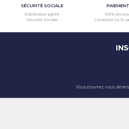
SÉCURITÉ SOCIALE
PAIEMEN
Distributeur agréé
100% sécuris
Sécurité Sociale
Comptant ou 3x san
IN
Vous pourrez vous désins