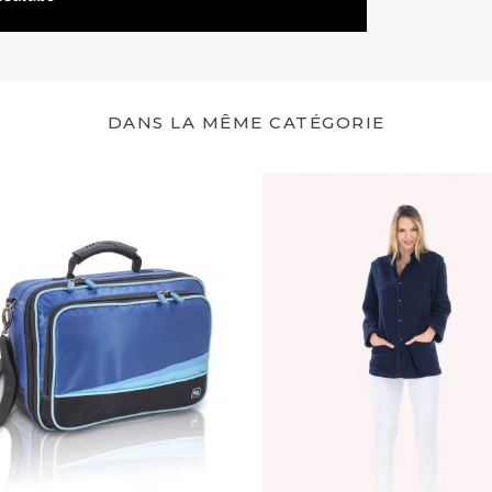
Oui
Antidérapant
Oui
DANS LA MÊME CATÉGORIE
Non
1 an
1 an