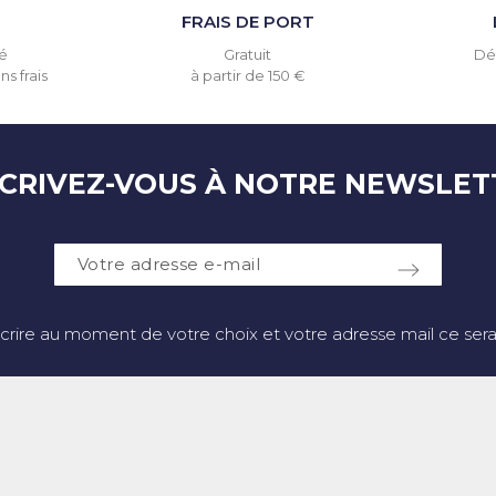
T
FRAIS DE PORT
é
Gratuit
Dél
s frais
à partir de 150 €
SCRIVEZ-VOUS À NOTRE NEWSLET
crire au moment de votre choix et votre adresse mail ce sera 