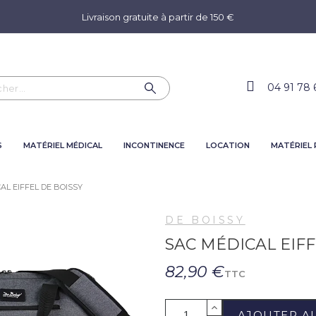
Livraison gratuite à partir de 150 €
04 91 78 
S
MATÉRIEL MÉDICAL
INCONTINENCE
LOCATION
MATÉRIEL
AL EIFFEL DE BOISSY
DE BOISSY
SAC MÉDICAL EIFF
82,90 €
TTC
AJOUTER A