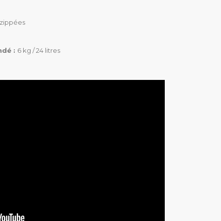
Recyclée
 zippées
Rembourrées et solid
ndé :
6 kg / 24 litres
Glissière YKK
1,3 kg
4
Extérieures zippées
Une pochette d'aspect
sur le devant du sac
6 kg / 24 litres
)
Eiffel