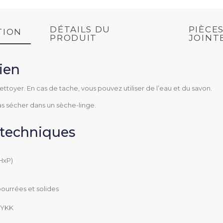
DÉTAILS DU
PIÈCE
TION
PRODUIT
JOINT
tien
)
ettoyer. En cas de tache, vous pouvez utiliser de l’eau et du savon.
as sécher dans un sèche-linge.
 techniques
HxP)
Sac médical
urrées et solides
e YKK
40x35x24 cm (LxHxP)