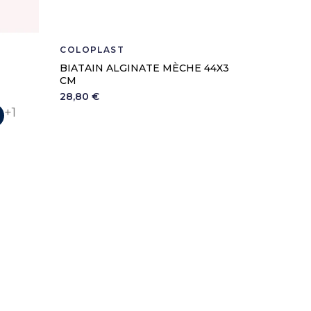
COLOPLAST
HARTMA
BIATAIN ALGINATE MÈCHE 44X3
SET DE 
CM
MEDISE
28,80 €
4,90 €
rt Nil
ire Ciel
Polaire Marine
+1