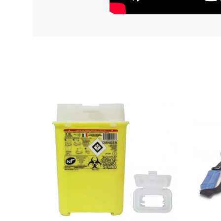
Bandoulière Réglable
Fond
Porte-Nom
Port USB Externe
Garantie