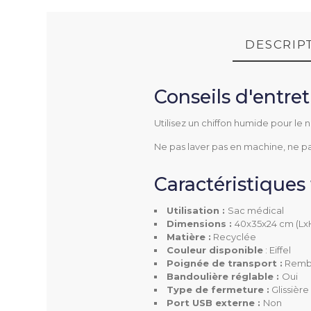
DESCRIP
Conseils d'entre
FT SAC MÉDICAL EIFFEL (1.75M
Utilisez un chiffon humide pour le n
Ne pas laver pas en machine, ne p
MDEIFF01
Référence
Caractéristiques
Utilisation :
Sac médical
Dimensions :
40x35x24 cm (Lx
Matière :
Recyclée
Couleur disponible
: Eiffel
Utilisation
Poignée de transport :
Rembo
Bandoulière réglable :
Oui
Type de fermeture :
Glissièr
Dimensions
Port USB externe :
Non