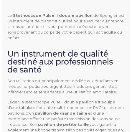
Le
Stéthoscope Pulse II 
double pavillon
de Spengler est
un instrument de diagnostic utilisé pour ausculter ou prendre
la tension artérielle. Il vous permettra d'écouter divers
sons provenant du corps de votre patient qu'il soit adulte ou
enfant.
507710
Référence
Un instrument de qualité
destiné aux professionnels
de santé
Son utilisation est principalement dédiée aux étudiants en
médecine, pédiatres, urgentistes, médecins généralistes,
Diamètre
Bague antifroid : 47,4 mm
infirmiers etc et sera adapté à une utilisation ambulatoire.
Grand pavillon : 44,2 mm
Léger, le stéthoscope Pulse II double pavillon est équipé
Membrane du Grand pavill
d'une tubulure flottante multi fréquences en PVC sur les deux
on : 43,8 mm
pavillons, d'un
pavillon de grande taille
et d'une
membrane offrant une parfaite transmission des sons haute
Petit pavillon : 27,61 mm
fréquence. Son
pavillon de petite taille
vous garantira
également une bonne transmission des bruits organiques en