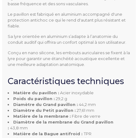
Matière
Bague antifroid : TPR
basse fréquence et des sons vasculaires.
Embouts auriculaires : Silic
Le pavillon est fabriqué en aluminium accompagné d'une
one
protection antichoc ce qui le rend d'autant plus résistant et
fiable.
Lyre : Aluminium
Membrane : Fibre de verre
Sa lyre orientée en aluminium s’adapte à l’anatomie du
conduit auditif qui offrira un confort optimal à son utilisateur.
Pavillon : Acier inoxydable
Ressort de la lyre : Acier inox
Conçu en nano silicone, les embouts auriculaires se fixent à la
lyre pour garantir une étanchéité acoustique excellente et
ydable
une meilleure adaptation anatomique.
Tubulure : PVC
Caractéristiques techniques
Poids
Pavillon : 29,2 g
Matière du pavillon :
Acier inoxydable
Couleur(s) Disponible(s)
Carbone
Poids du pavillon :
29,2 g
Diamètre du Grand pavillon :
44,2 mm
Corail
Diamètre du Petit pavillon :
27,61 mm
Myrtille
Matière de la membrane :
Fibre de verre
Diamètre de la membrane du Grand pavillon
Rose
:
43,8 mm
Matière de la Bague antifroid :
TPR
Livré Avec
Deux embouts auriculaires