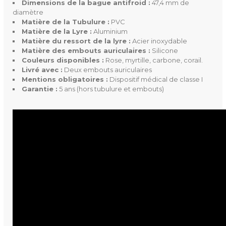
Dimensions de la bague antifroid :
47,4 mm de
diamètre
Matière de la Tubulure :
PVC
Garantie
5 ans (hors tubulure et emb
Matière de la Lyre :
Aluminium
outs)
Matière du ressort de la lyre :
Acier inoxydable
Matière des embouts auriculaires :
Silicone
Couleurs disponibles :
Rose, myrtille, carbone, corail.
Mentions Obligatoires
Dispositif médical de classe I
Livré avec :
Deux embouts auriculaires
Mentions obligatoires :
Dispositif médical de classe I
Garantie :
5 ans (hors tubulure et embouts)
Ean13
3700446029913