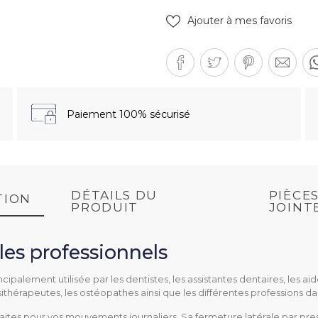
Ajouter à mes favoris
Paiement 100% sécurisé
DÉTAILS DU
PIÈCE
TION
PRODUIT
JOINT
les professionnels
4.61K)
ncipalement utilisée par les dentistes, les assistantes dentaires, les ai
sithérapeutes, les ostéopathes ainsi que les différentes professions da
faites pour vos mouvements journaliers. Sa fermeture latérale par press