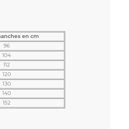
r pressions
ono
hanches en cm
96
104
112
120
130
140
152