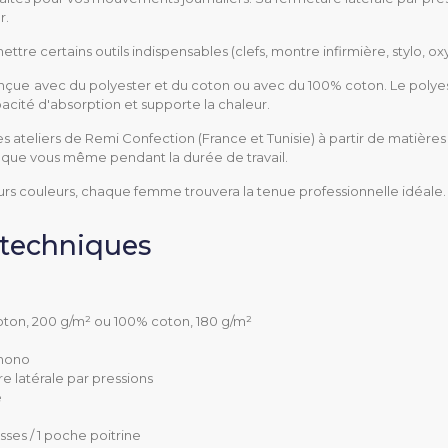
r.
tre certains outils indispensables (clefs, montre infirmière, stylo, o
onçue
avec du polyester et du coton ou avec du 100% coton. Le polye
pacité d'absorption et supporte la chaleur.
es ateliers de Remi Confection (France et Tunisie) à partir de matièr
i que vous même pendant la durée de travail.
eurs couleurs, chaque femme trouvera la tenue professionnelle idéale.
Tunique
 techniques
Femme
0 à 7
ton, 200 g/m² ou 100% coton, 180 g/m²
75 cm
imono
e latérale par pressions
Fentes sur le côté
é
65% polyester, 35% co
ses / 1 poche poitrine