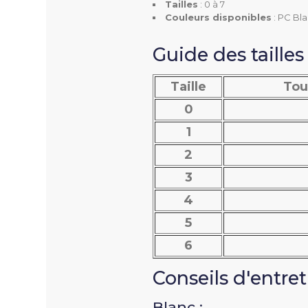
Tailles
: 0 à 7
Couleurs disponibles
: PC Bla
Type De Fermeture
Guide des tailles
Manches
Taille
Tou
0
Nombre De Poche
1
Type De Poche
2
3
Couleur(s) Disponible(s
4
5
6
Conseils d'entre
Blanc :