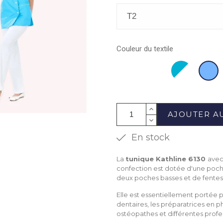
Couleur du textile
100%
Blanc
Atoll/Blanc
Ciel
Coton
Blanc
AJOUTER A
En stock
La
tunique Kathline 6130
avec
confection est dotée d'une poche
deux poches basses et de fentes 
Elle est essentiellement portée pa
dentaires, les préparatrices en ph
ostéopathes et différentes profes