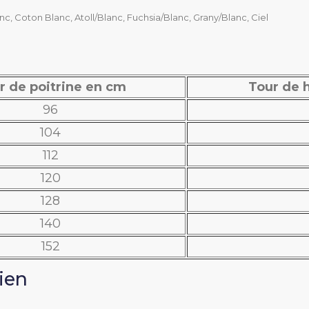
100% coton, 180 g/m²
nc, Coton Blanc, Atoll/Blanc, Fuchsia/Blanc, Grany/Blanc, Ciel
Fermeture latérale pa
Manches courtes kim
r de poitrine en cm
Tour de 
96
3
104
1 poche poitrine
112
2 poches basses
120
)
Atoll/Blanc
128
Ciel
140
Coton Blanc
152
Fuchsia/Blanc
Grany/Blanc
tien
PC Blanc