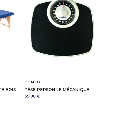
COMED
SPENGL
TE BOIS
PÈSE PERSONNE MÉCANIQUE
OTOSCO
LUXAME
39,90 €
77,80 €
Bla