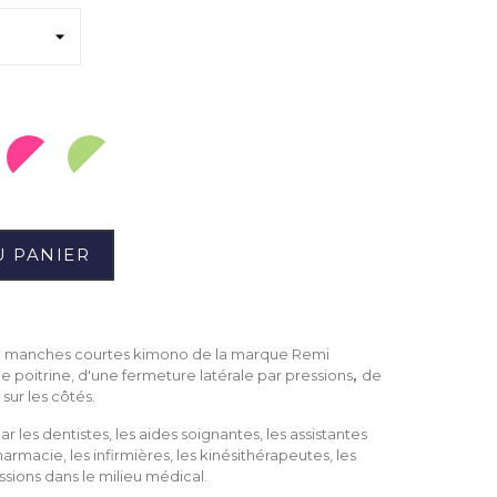
Fuchsia/Blanc
Grany/Blanc
U PANIER
 manches courtes kimono de la marque Remi
 poitrine, d'une fermeture latérale par pressions
,
de
sur les côtés.
r les dentistes, les aides soignantes, les assistantes
armacie, les infirmières, les kinésithérapeutes, les
sions dans le milieu médical.