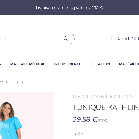
Livraison gratuite à partir de 150 €
04 91 78 
S
MATÉRIEL MÉDICAL
INCONTINENCE
LOCATION
MATÉRIEL
ATHLINE 6130
REMI CONFECTION
TUNIQUE KATHLIN
29,58 €
TTC
Taille