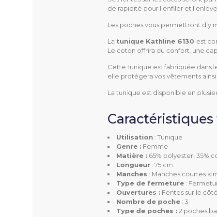
de rapidité pour l'enfiler et l'enleve
Les poches vous permettront d'y met
6130 C4033
Référence
La
tunique Kathline 6130 
est c
Le coton offrira du confort, une ca
Cette tunique est fabriquée dans l
elle protégera vos vêtements ains
La tunique est disponible en plusi
Utilisation
Caractéristiques
Genre
Utilisation
: Tunique
Taille
Genre :
Femme
Matière :
65% polyester, 35% co
Longueur
Longueur
: 75 cm
Manches
: Manches courtes k
Type de fermeture
: Fermetur
Ouverture
Ouvertures :
Fentes sur le côt
Nombre de poche
: 3
Matière
Type de poches :
2 poches bas