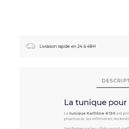
Livraison rapide en 24 à 48H
DESCRIP
La tunique pour 
FT TUNIQUE KATHLINE 6130 (20
La
tunique Kathline 6130
est pri
pharmacie, les infirmières, les kiné
Ses fentes sur les côtés seront par