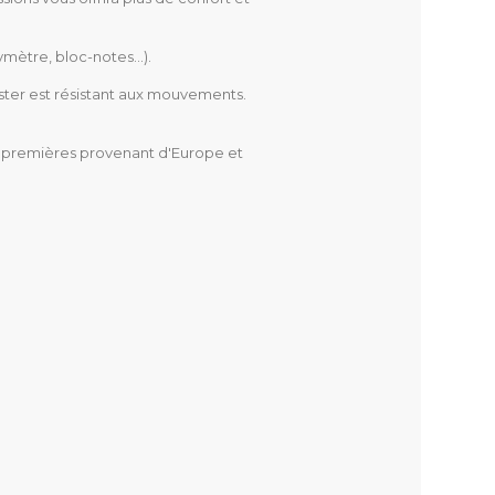
xymètre, bloc-notes…).
ster est résistant aux mouvements.
es premières provenant d'Europe et
ton, 200 g/m²