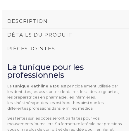
DESCRIPTION
DÉTAILS DU PRODUIT
PIÈCES JOINTES
La tunique pour les
FT TUNIQUE KATHLINE 6130 (204.61K)
professionnels
La
tunique Kathline 6130
est principalement utilisée par
les dentistes, les assistantes dentaires, les aides soignantes,
les préparatrices en pharmacie, les infirmières,
les kinésithérapeutes, les ostéopathes ainsi que les
différentes professions dans le milieu médical.
6130 C436
Référence
Ses fentes sur les côtés seront parfaites pour vos
mouvements journaliers. Sa fermeture latérale par pressions
vous offrira plus de confort et de rapidité pour l'enfiler et