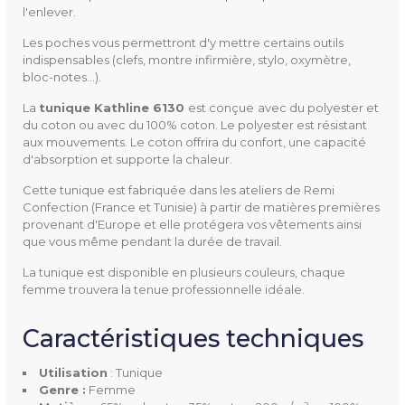
l'enlever.
Les poches vous permettront d'y mettre certains outils
indispensables (clefs, montre infirmière, stylo, oxymètre,
Utilisation
Tunique
bloc-notes…).
La
tunique Kathline 6130 
est conçue
avec du polyester et
Genre
Femme
du coton ou avec du 100% coton. Le polyester est résistant
aux mouvements. Le coton offrira du confort, une capacité
Taille
0 à 7
d'absorption et supporte la chaleur.
Cette tunique est fabriquée dans les ateliers de Remi
Longueur
75 cm
Confection (France et Tunisie) à partir de matières premières
provenant d'Europe et elle protégera vos vêtements ainsi
Ouverture
Fentes sur le côté
que vous même pendant la durée de travail.
La tunique est disponible en plusieurs couleurs, chaque
Matière
65% polyester, 35% coton, 2
femme trouvera la tenue professionnelle idéale.
00 g/m²
100% coton, 180 g/m²
Caractéristiques techniques
Utilisation
: Tunique
Type De Fermeture
Fermeture latérale par pres
Genre :
Femme
sions