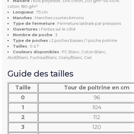
Matière :
65% polyester, 35% coton, 200 g/m² ou 100%
coton, 180 g/m²
Longueur
: 75 cm
Manches
Manches courtes kimono
Manches
: Manches courtes kimono
Type de fermeture
: Fermeture latérale par pressions
Nombre De Poche
3
Ouvertures :
Fentes sur le côté
Nombre de poche
: 3
Type de poches :
2 poches basses / 1 poche poitrine
Type De Poche
1 poche poitrine
Tailles
: 0 à 7
2 poches basses
Couleurs disponibles
: PC Blanc, Coton Blanc,
Atoll/Blanc, Fuchsia/Blanc, Grany/Blanc, Ciel
Couleur(s) Disponible(s)
Atoll/Blanc
Guide des tailles
Ciel
Coton Blanc
Taille
Tour de poitrine en cm
Fuchsia/Blanc
Grany/Blanc
0
96
PC Blanc
1
104
2
112
3
120