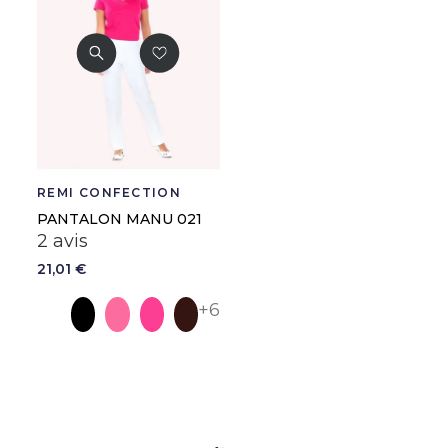
REMI CONFECTION
PANTALON MANU 021
2 avis
21,01 €
Blanc
Noir
Rose
Fuchsia
Iris
+6