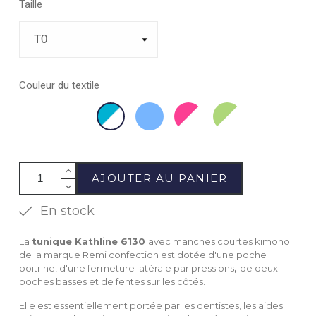
Taille
Couleur du textile
100%
Blanc
Ciel
Fuchsia/Blanc
Grany/Blanc
Atoll/Blanc
Coton
Blanc
AJOUTER AU PANIER
En stock
La
tunique Kathline 6130
avec manches courtes kimono
de la marque Remi confection est dotée d'une poche
poitrine, d'une fermeture latérale par pressions
,
de deux
poches basses et de fentes sur les côtés.
Elle est essentiellement portée par les dentistes, les aides