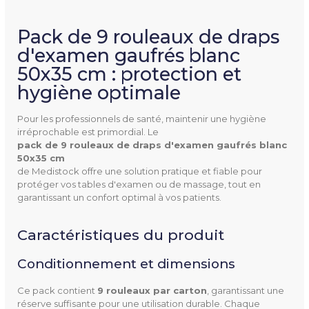
Pack de 9 rouleaux de draps
d'examen gaufrés blanc
50x35 cm : protection et
hygiène optimale
Pour les professionnels de santé, maintenir une hygiène
irréprochable est primordial. Le
pack de 9 rouleaux de draps d'examen gaufrés blanc 
J10103
Référence
50x35 cm
de Medistock offre une solution pratique et fiable pour
protéger vos tables d'examen ou de massage, tout en
garantissant un confort optimal à vos patients.
Caractéristiques du produit
Dimensions
50 x 35 cm
Conditionnement et dimensions
Unités Par Rouleau
121 feuillets
Ce pack contient
9 rouleaux par carton
, garantissant une
Type De Papier
Micro gaufré
réserve suffisante pour une utilisation durable. Chaque