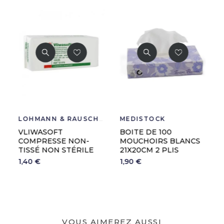
LOHMANN & RAUSCHER
MEDISTOCK
HOLTEX
BOITE DE 100
STÉTHOSCOPE
MOUCHOIRS BLANCS
IDÉAL+ DOUBLE
21X20CM 2 PLIS
PAVILLON
1,90 €
14,90 €
Noir
Bleu
Rouge
Ro
VOUS AIMEREZ AUSSI