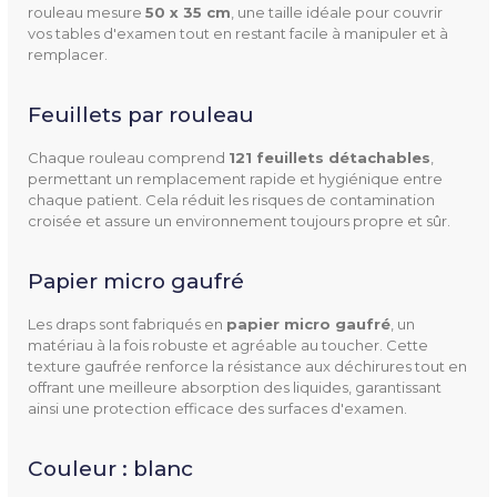
rouleau mesure
50 x 35 cm
, une taille idéale pour couvrir
vos tables d'examen tout en restant facile à manipuler et à
Couleur(s) Disponible(s)
Blanc
remplacer.
Conditionnement
9 rouleaux par carton
Feuillets par rouleau
Mentions Obligatoires
Dispositif médical
Chaque rouleau comprend
121 feuillets détachables
,
permettant un remplacement rapide et hygiénique entre
chaque patient. Cela réduit les risques de contamination
croisée et assure un environnement toujours propre et sûr.
Papier micro gaufré
Les draps sont fabriqués en
papier micro gaufré
, un
matériau à la fois robuste et agréable au toucher. Cette
texture gaufrée renforce la résistance aux déchirures tout en
offrant une meilleure absorption des liquides, garantissant
ainsi une protection efficace des surfaces d'examen.
Couleur : blanc