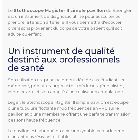
Le
Stéthoscope Magister II simple pavillon
de Spengler
est un instrument de diagnostic utilisé pour ausculter ou
prendre la tension artérielle. Il vous permettra d'écouter
divers sons provenant du corps de votre patient qu'il soit
adulte ou enfant.
507250
Référence
Un instrument de qualité
destiné aux professionnels
de santé
Son utilisation est principalement dédiée aux étudiants en
médecine, pédiatres, urgentistes, médecins généralistes,
Diamètre
Bague antifroid : 47,3 mm
infirmiers etc et sera adapté à une utilisation ambulatoire.
Grand pavillon : 45,36 mm
Léger, le Stéthoscope Magister II simple pavillon est équipé
Membrane flottante du Gra
d'une tubulure flottante multi fréquences en PVC sur le
nd pavillon : 47,3 mm
pavillon et d'une membrane offrant une parfaite transmission
des sons haute fréquence.
Longueur
Stéthoscope : 60 cm
Le pavillon est fabriqué en acier inoxydable ce qui le rend
d'autant plus résistant et fiable.