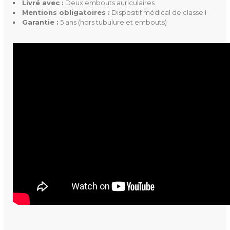
Livré avec :
Deux embouts auriculaires
Dispositif médical de classe I
Mentions obligatoires :
Dispositif médical de classe I
Garantie :
5 ans (hors tubulure et embouts)
Ean13
3700446029951