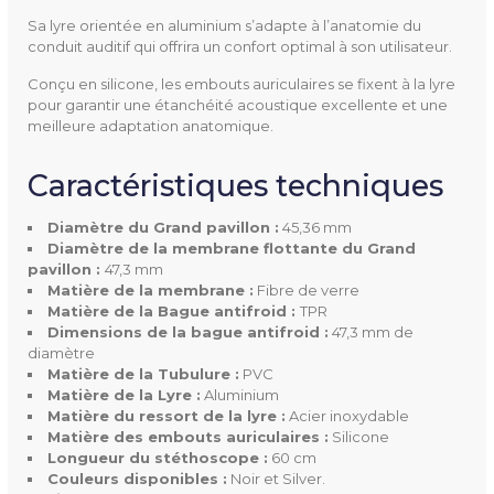
Matière
Bague antifroid : TPR
Sa lyre orientée en aluminium s’adapte à l’anatomie du
Embouts auriculaires : Silic
conduit auditif qui offrira un confort optimal à son utilisateur.
one
Conçu en silicone, les embouts auriculaires se fixent à la lyre
Lyre : Aluminium
pour garantir une étanchéité acoustique excellente et une
meilleure adaptation anatomique.
Membrane : Fibre de verre
Ressort de la lyre : Acier inox
Caractéristiques techniques
ydable
Tubulure : PVC
Diamètre du Grand pavillon :
45,36 mm
Diamètre de la membrane flottante du Grand
pavillon :
47,3 mm
Couleur(s) Disponible(s)
Noir
Matière de la membrane :
Fibre de verre
Silver
Matière de la Bague antifroid :
TPR
Dimensions de la bague antifroid :
47,3 mm de
Livré Avec
Deux embouts auriculaires
diamètre
Matière de la Tubulure :
PVC
Matière de la Lyre :
Aluminium
Garantie
5 ans (hors tubulure et emb
Matière du ressort de la lyre :
Acier inoxydable
outs)
Matière des embouts auriculaires :
Silicone
Longueur du stéthoscope :
60 cm
Couleurs disponibles :
Noir et Silver.
Mentions Obligatoires
CE