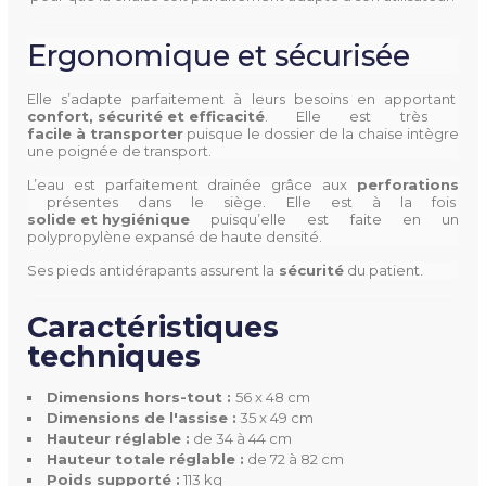
Ergonomique et sécurisée
8001734
Référence
Elle s’adapte parfaitement à leurs besoins en apportant
confort, sécurité et efficacité
. Elle est très
facile à transporter
puisque le dossier de la chaise intègre
une poignée de transport.
L’eau est parfaitement drainée grâce aux
perforations
présentes dans le siège. Elle est à la fois
solide et hygiénique
puisqu’elle est faite en un
Dimensions De La Chaise
35 x 49 cm (assise)
polypropylène expansé de haute densité.
Ses pieds antidérapants assurent la
 sécurité
du patient.
Dimensions
56 x 48 cm (hors-tout)
Caractéristiques
Hauteur De L'assise
réglable de 34 à 44 cm
techniques
réglable de 72 à 82 cm (tota
le)
Dimensions hors-tout :
56 x 48 cm
Dimensions de l'assise :
35 x 49 cm
Poids
3 kg
Hauteur réglable :
de 34 à 44 cm
Hauteur totale réglable :
de 72 à 82 cm
Poids supporté :
113 kg