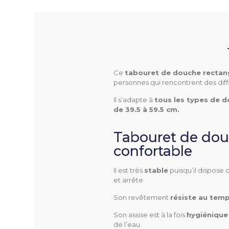
Ce
tabouret de douche rectang
personnes qui rencontrent des diffic
Il s’adapte à
tous les types de 
de 39.5 à 59.5 cm.
3412
Référence
Tabouret de douc
confortable
Il est très
stable
puisqu’il dispose
et arrête.
Largeur De L'assise
Son revêtement
résiste au tem
Hauteur De L'assise
Son assise est à la fois
hygiénique
de l’eau.