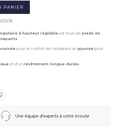
U PANIER
stock
ngulaire à hauteur réglable
est muni de
pieds en
érapants
.
ncurvée
pour le confort de l'utilisateur et
ajourée
pour
ique
et d'un
revêtement longue durée.
Une équipe d'experts à votre écoute