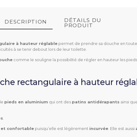
DÉTAILS DU
DESCRIPTION
PRODUIT
ulaire à hauteur réglable
permet de prendre sa douche en toute s
ultés à se tenir debout lors de leur toilette.
douche
comme le souligne la possibilité de régler en hauteur les pieds
he rectangulaire à hauteur réglab
 de
pieds en aluminium
qui ont des
patins antidérapants
ainsi qu
50 cm
ps
.
39,5 à 59,5 cm
 et confortable
puisqu’elle est légèrement
incurvée
. Elle est aussi