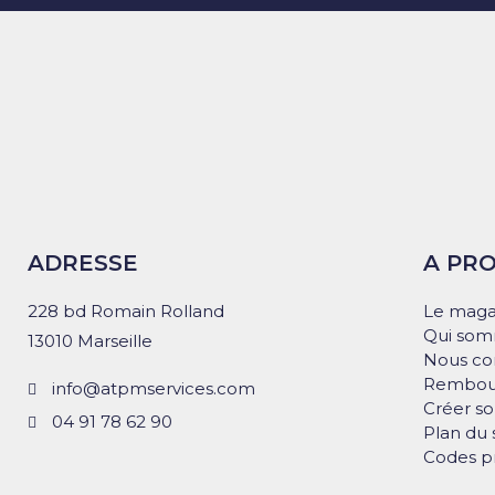
ADRESSE
A PR
228 bd Romain Rolland
Le maga
Qui som
13010 Marseille
Nous co
Rembour
info@atpmservices.com
Créer s
04 91 78 62 90
Plan du 
Codes p