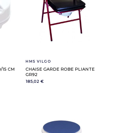
HMS VILGO
HERDEG
/15 CM
CHAISE GARDE ROBE PLIANTE
TAPIS D
GR92
14,40 €
185,02 €