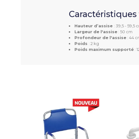
Profondeur De L'assise
Caractéristique
Poids
Hauteur d’assise
: 39,5 - 59,5 
Largeur de l'assise
: 50 cm
Poids Supporté
Profondeur de l'assise
: 44 
Poids
: 2 kg
Poids maximum supporté
: 
Couleur(s) Disponible(s