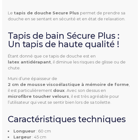
Le
tapis de douche Secure Plus
permet de prendre sa
douche en se sentant en sécurité et en état de relaxation.
Tapis de bain Sécure Plus :
Un tapis de haute qualité !
817227
Référence
Étant donné que ce tapis de douche est en
latex antidérapant
, il diminue les risques de glisse ou de
chute.
Muni d’une épaisseur de
Largeur
40 cm
2 cm de mousse viscoélastique à mémoire de forme
,
il est particulièrement
doux
. Avec son dessus en
microfibre toucher velours
, il est très agréable pour
Longueur
60 cm
l’utilisateur qui veut se sentir bien lors de sa toilette.
Couleur(s) Disponible(s)
Blanc - Gris Anthracite
Caractéristiques techniques
Longueur
: 60 cm
Largeur
: 45 cm