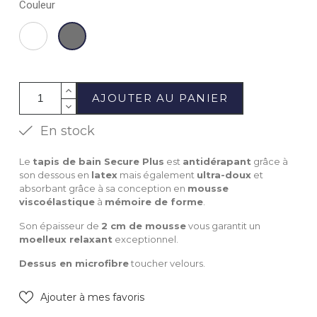
Couleur
Blanc
Gris
anthracite
AJOUTER AU PANIER
En stock
Le
tapis de bain Secure Plus
est
antidérapant
grâce à
son dessous en
latex
mais également
ultra-doux
et
absorbant grâce à sa conception en
mousse
viscoélastique
à
mémoire de forme
.
Son épaisseur de
2 cm de mousse
vous garantit un
moelleux relaxant
exceptionnel.
Dessus en microfibre
toucher velours.
Ajouter à mes favoris