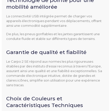
Technologie de pointe pour une
mobilité améliorée
Livré Avec
Panier de transport
La connectivité USB intégrée permet de charger vos
appareils électroniques pendant vos déplacements, offrant
Mentions Obligatoires
CE
ainsi une commodité supplémentaire.
Dispositif médical
De plus, les pneus gonflables et les jantes garantissent une
conduite fluide et stable sur différents types de terrains.
Largeur Totale
660 mm
Garantie de qualité et fiabilité
Batterie
2 x 12V-80 Ah
Le Carpo 2 SE répond aux normes les plus rigoureuses
Rayon D'action
45 km
établies par des instituts d'essai reconnus à travers l'Europe,
assurant ainsi une qualité et une fiabilité exceptionnelles. Sa
Vitesse
10 km/h
commande électronique intuitive, dotée de grandes et
claires icônes, simplifie son utilisation pour une expérience
sans tracas.
Choix de Couleurs et
Caractéristiques Techniques