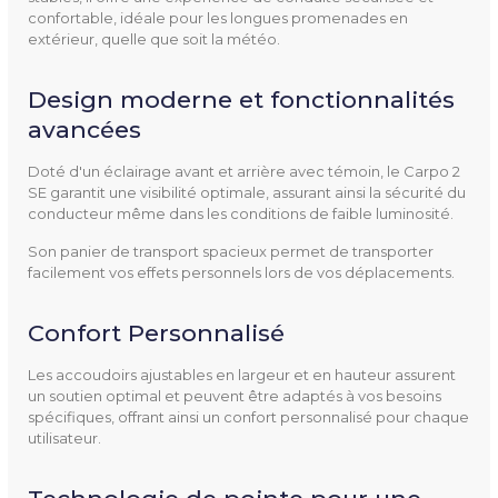
confortable, idéale pour les longues promenades en
extérieur, quelle que soit la météo.
Utilisation
Scooter à 4 roues
Design moderne et fonctionnalités
Accoudoirs Ajustables
En largeur et rabattables
avancées
Hauteur
1390 mm
Doté d'un éclairage avant et arrière avec témoin, le Carpo 2
SE garantit une visibilité optimale, assurant ainsi la sécurité du
conducteur même dans les conditions de faible luminosité.
Hauteur De L'assise
480 - 555 mm
Son panier de transport spacieux permet de transporter
facilement vos effets personnels lors de vos déplacements.
Longueur
1535 mm
Éclairage
Oui
Confort Personnalisé
Les accoudoirs ajustables en largeur et en hauteur assurent
Puissance
750 W
un soutien optimal et peuvent être adaptés à vos besoins
spécifiques, offrant ainsi un confort personnalisé pour chaque
Poids
144 kg
utilisateur.
Poids Supporté
150 kg