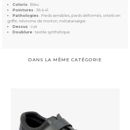
Coloris
: Bleu
Mentions Obligatoires
CE
Pointures
: 36 à 41
Dispositif médical
Pathologies
: Pieds sensibles, pieds déformés, orteils en
griffe, névrome de morton, métatarsalgie
Dessus
: cuir
Doublure
: textile synthétique
Ean13
3664588031817
DANS LA MÊME CATÉGORIE