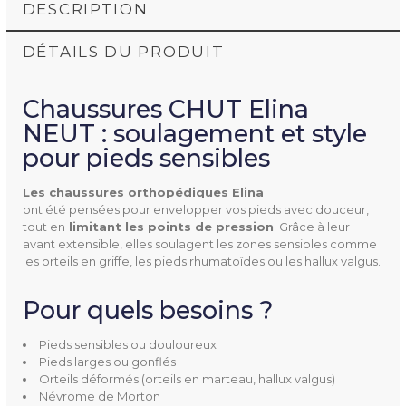
DESCRIPTION
DÉTAILS DU PRODUIT
Chaussures CHUT Elina
NEUT : soulagement et style
pour pieds sensibles
Les chaussures orthopédiques E
lina
4978955536
Référence
ont été pensées pour envelopper vos pieds avec douceur,
tout en
 limitant les points de pression
. Grâce à leur
avant extensible, elles soulagent les zones sensibles comme
les orteils en griffe, les pieds rhumatoïdes ou les hallux valgus.
Pour quels besoins ?
Utilisation
Confort
Détente
Pieds sensibles ou douloureux
Pieds larges ou gonflés
Extérieur
Orteils déformés (orteils en marteau, hallux valgus)
Névrome de Morton