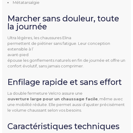
Pathologies
Métatarsalgie
Métatarsalgie
Névrome de morton
Marcher sans douleur, toute
Orteils en griffe
la journée
Pieds déformés
Pieds sensibles
Ultra légères, les chaussures E
lina
permettent de piétiner sans fatigue. Leur conception
Pointures
36 à 41
extensible à l’
avant-pied
épouse les gonflements naturels en fin de journée et offre un
Hauteur De Talon
2 cm
confort évolutif, sans jamais comprimer.
Dessus
Cuir
Enfilage rapide et sans effort
Doublure
Textile synthétique
La double fermeture Velcro assure une
ouverture large pour un chaussage facile
, même avec
Semelle Intérieure Amovibl
Oui
une mobilité réduite. Elle permet aussi d’ajuster précisément
le volume chaussant selon vos besoins.
E
Caractéristiques techniques
Couleur(s) Disponible(s)
Bleu