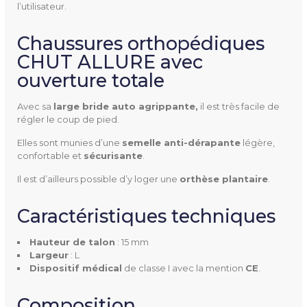
l’utilisateur.
ALLURE
Référence
Chaussures orthopédiques
CHUT ALLURE avec
ouverture totale
Avec sa
large bride auto agrippante,
il est très facile de
Utilisation
Extérieur
régler le coup de pied.
Intérieur
Elles sont munies d’une
semelle anti-dérapante
légère,
confortable et
sécurisante
.
Pathologies
Œdème
Il est d’ailleurs possible d’y loger une
orthèse plantaire
.
Largeur
L
Caractéristiques techniques
Pointures
36 à 43
Hauteur de talon
: 15 mm
Largeur
: L
Hauteur De Talon
15 mm
Dispositif médical
de classe I avec la mention
CE
.
Dessus
Textile synthétique
Composition