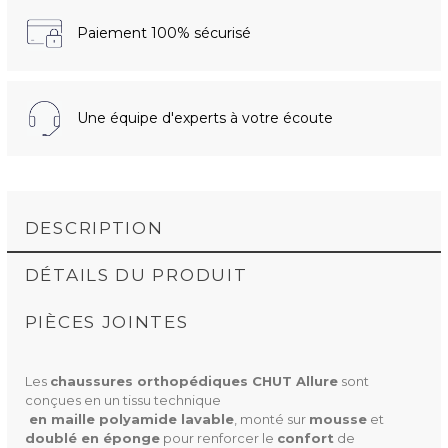
Paiement 100% sécurisé
Une équipe d'experts à votre écoute
DESCRIPTION
DÉTAILS DU PRODUIT
PIÈCES JOINTES
Les
chaussures orthopédiques CHUT Allure
sont
NOTICE D'UTILISATION ALLURE (111.45K)
conçues en un tissu technique
 en maille polyamide lavable
, monté sur
mousse
et
doublé en éponge
pour renforcer le
confort
de