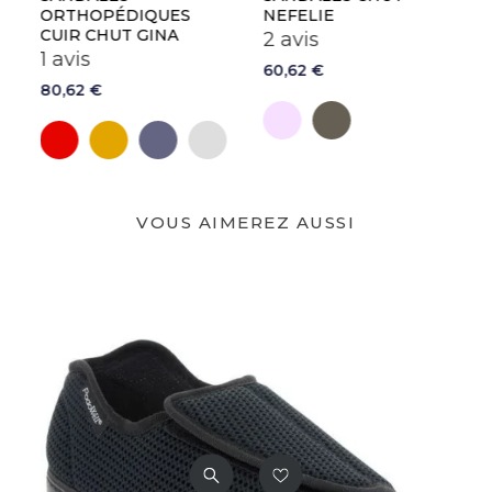
NEFELIE
DAVINA
2 avis
86,62 €
60,62 €
Argent
Or
Rose
Etain
y
Acier
VOUS AIMEREZ AUSSI