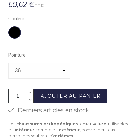
60,62 €
TTC
Couleur
Noir
Pointure
AJOUTER AU PANIER
Derniers articles en stock
Les
chaussures orthopédiques CHUT Allure
, utilisables
en
intérieur
comme en
extérieur
, conviennent aux
personnes souffrant d’
œdèmes
.