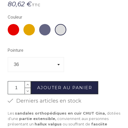
80,62 €
TTC
Couleur
Rouge
Camel
Navy
Acier
Pointure
AJOUTER AU PANIER
Derniers articles en stock
Les
sandales orthopédiques en cuir CHUT Gina,
dotées
d’une
partie extensible,
conviennent aux personnes
présentant un
hallux valgus
ou souffrant de
fasciite