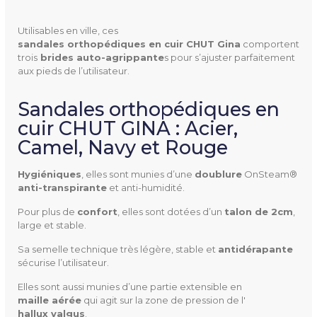
Utilisables en ville, ces
NOTICE D'UTILISATION GINA (111.31K)
sandales orthopédiques en cuir CHUT Gina
comportent
trois
 brides auto-agrippante
s pour s’ajuster parfaitement
aux pieds de l’utilisateur.
Sandales orthopédiques en
GINA
Référence
cuir CHUT GINA : Acier,
Camel, Navy et Rouge
Hygiéniques
, elles sont munies d’une
doublure
OnSteam®
anti-transpirante
et anti-humidité.
Utilisation
Extérieur
Pour plus de
confort
, elles sont dotées d’un
talon de 2cm
,
Ville
large et stable.
Pathologies
Fasciite plantaire
Sa semelle technique très légère, stable et
antidérapante
sécurise l’utilisateur.
Hallux valgus
Métatarsalgie
Elles sont aussi munies d’une partie extensible en
maille aérée
qui agit sur la zone de pression de l'
Névrome de morton
hallux valgus
.