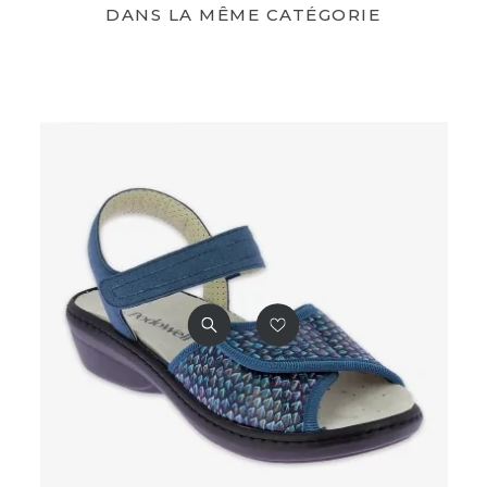
DANS LA MÊME CATÉGORIE
Navy
Rouge
Mentions Obligatoires
CE
Dispositif médical de Classe
I
Code CHUT
7120121