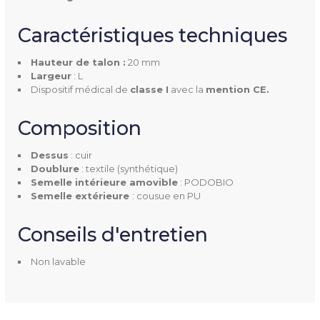
Quintus varus
Caractéristiques techniques
Largeur
L
Hauteur de talon :
20 mm
Largeur
: L
Pointures
35 à 42
Dispositif médical de
classe I
avec la
mention CE.
Hauteur De Talon
20 mm
Composition
Dessus
Cuir
Dessus
: cuir
Doublure
: textile (synthétique)
Doublure
Textile synthétique
Semelle intérieure amovible
: PODOBIO
Semelle extérieure
: cousue en PU
Semelle Intérieure Amovibl
Oui, PODOBIO
Conseils d'entretien
E
Non lavable
Semelle Extérieure
Cousue en PU
Couleur(s) Disponible(s)
Camel
Ivoire