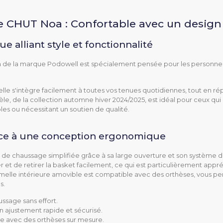
e CHUT Noa : Confortable avec un desig
 alliant style et fonctionnalité
e la marque Podowell est spécialement pensée pour les personnes qu
lle s'intègre facilement à toutes vos tenues quotidiennes, tout en r
e, de la collection automne hiver 2024/2025, est idéal pour ceux qui
les ou nécessitant un soutien de qualité.
âce à une conception ergonomique
Confort
Extérieur
de chaussage simplifiée grâce à sa large ouverture et son système d
 et de retirer la basket facilement, ce qui est particulièrement appr
Hallux valgus
semelle intérieure amovible est compatible avec des orthèses, vous pe
s.
Orteils en griffe
Œdème
ussage sans effort.
n ajustement rapide et sécurisé.
e avec des orthèses sur mesure.