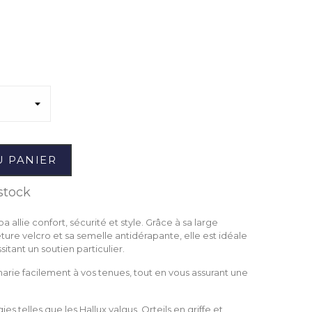
U PANIER
stock
llie confort, sécurité et style. Grâce à sa large
ure velcro et sa semelle antidérapante, elle est idéale
itant un soutien particulier.
rie facilement à vos tenues, tout en vous assurant une
s telles que les Hallux valgus, Orteils en griffe et