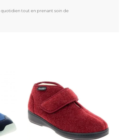
 quotidien tout en prenant soin de
Classe I