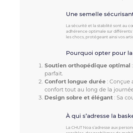
Taille
Une semelle sécurisan
Matière Extérieure
La sécurité et la stabilité sont a
Largeur
adhérence optimale sur différents 
les chocs, protégeant ainsi vos art
Hauteur De Talon
Pourquoi opter pour l
Dessus
Soutien orthopédique optimal
Doublure
parfait.
Confort longue durée
: Conçue a
Semelle Intérieure Amo
confort tout au long de la journée
Design sobre et élégant
: Sa co
Semelle Extérieure
Type De Fermeture
À qui s’adresse la bas
La CHUT Noa s’adresse aux personn
Couleur(s) Disponible(s