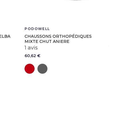
PODOWELL
PODOWE
ELBA
CHAUSSONS ORTHOPÉDIQUES
CHAUSS
MIXTE CHUT ANIERE
SCRATC
1 avis
1 avis
60,62 €
60,62 €
Bordeaux
Anthracite
Noi