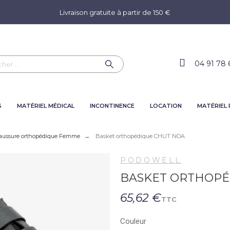
Livraison gratuite à partir de 150 €
04 91 78 
S
MATÉRIEL MÉDICAL
INCONTINENCE
LOCATION
MATÉRIEL
aussure orthopédique Femme
Basket orthopédique CHUT NOA
PODOWELL
BASKET ORTHOPÉ
65,62 €
TTC
Couleur