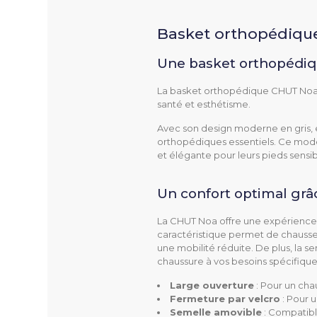
Basket orthopédiqu
Une basket orthopédique
La basket orthopédique CHUT Noa d
santé et esthétisme.
NOA
Référence
Avec son design moderne en gris, e
orthopédiques essentiels. Ce modèl
et élégante pour leurs pieds sensib
Un confort optimal gr
Utilisation
La CHUT Noa offre une expérience 
caractéristique permet de chausser
Pathologies
une mobilité réduite. De plus, la 
chaussure à vos besoins spécifique
Large ouverture
: Pour un cha
Fermeture par velcro
: Pour u
Semelle amovible
: Compatibl