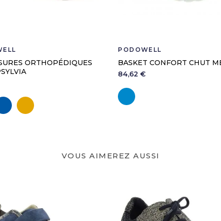
ELL
PODOWELL
SURES ORTHOPÉDIQUES
BASKET CONFORT CHUT M
SYLVIA
84,62 €
Bleu
ir
Marine
Camel
VOUS AIMEREZ AUSSI