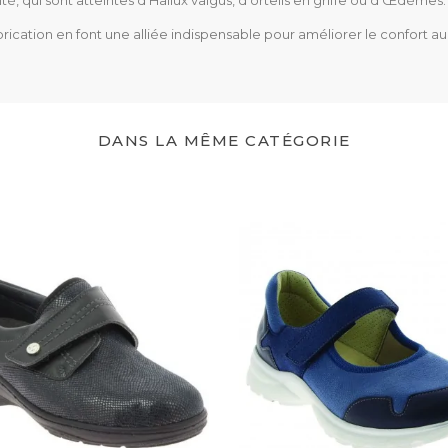
é, qui sont atteintes d'Hallux valgus, d'orteils en griffe ou d'Œdèmes.
CE
rication en font une alliée indispensable pour améliorer le confort au
Dispositif médical de 
DANS LA MÊME CATÉGORIE