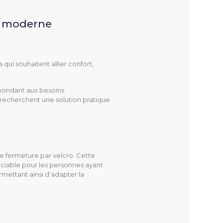
n moderne
i souhaitent allier confort,
épondant aux besoins
 recherchent une solution pratique
e fermeture par velcro. Cette
éciable pour les personnes ayant
rmettant ainsi d’adapter la