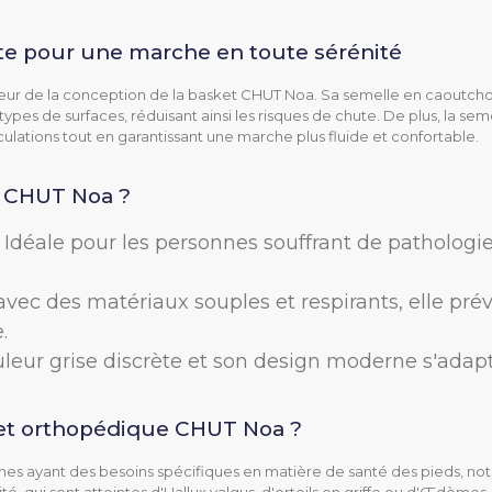
De 35 à 42
te pour une marche en toute sérénité
Extensible
u cœur de la conception de la basket CHUT Noa. Sa semelle en caoutch
L
types de surfaces, réduisant ainsi les risques de chute. De plus, la s
iculations tout en garantissant une marche plus fluide et confortable.
15 mm
a CHUT Noa ?
Textile
: Idéale pour les personnes souffrant de pathologi
Textile
vec des matériaux souples et respirants, elle prév
vible
Oui, PODONELLY
.
uleur grise discrète et son design moderne s'adapt
Autres matériaux
Velcro à scratch régla
ket orthopédique CHUT Noa ?
es ayant des besoins spécifiques en matière de santé des pieds, no
)
Gris