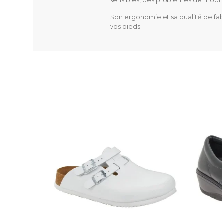
sensibles, des problèmes de mobilit
Mentions Obligatoires
Son ergonomie et sa qualité de fab
vos pieds.