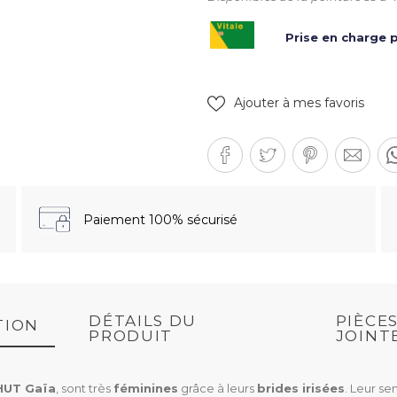
Prise en charge p
Ajouter à mes favoris
Paiement 100% sécurisé
DÉTAILS DU
PIÈCE
TION
PRODUIT
JOINT
HUT Gaïa
, sont très
féminines
grâce à leurs
brides irisées
. Leur s
.14K)