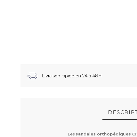
Livraison rapide en 24 à 48H
DESCRIP
Les
sandales orthopédiques C
NOTICE D'UTILISATION GAIA (111