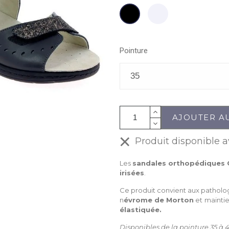
Ecru
Noir
Pointure
AJOUTER A
Produit disponible a
Les
sandales orthopédiques 
irisées
.
Ce produit convient aux patholog
n
évrome de Morton
et
maintie
élastiquée.
Disponibles de la pointure 35 à 4