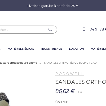
Livraison gratuite à partir de 150 €
04 91 78 
S
MATÉRIEL MÉDICAL
INCONTINENCE
LOCATION
MATÉRIEL
aussure orthopédique Femme
SANDALES ORTHOPÉDIQUES CHUT GAIA
PODOWELL
SANDALES ORTHO
86,62 €
TTC
Couleur