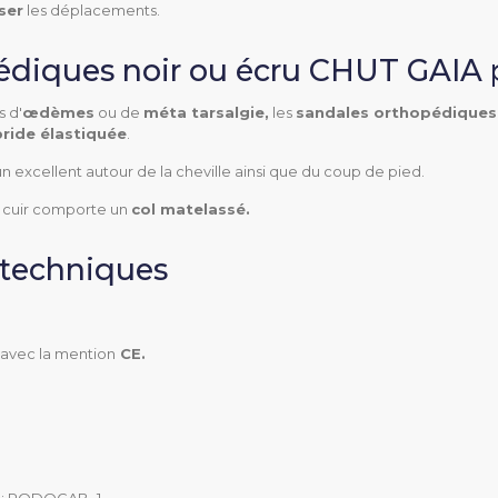
ser
les déplacements.
édiques noir ou écru CHUT GAIA
 d'
œdèmes
ou de
méta tarsalgie,
les
sandales orthopédiques
bride élastiquée
.
 un excellent autour de la cheville ainsi que du coup de pied.
en cuir comporte un
col matelassé.
Détente
 techniques
Extérieur
Ville
 avec la mention
CE.
Métatarsalgie
Névrome de morton
Œdème
L