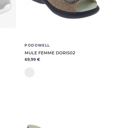
Classe I
PODOWELL
PODOWE
MULE FEMME DORIS02
SEMELL
PODOWA
69,99 €
9,90 €
Sable