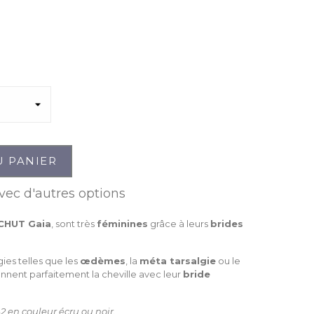
U PANIER
vec d'autres options
CHUT Gaia
, sont très
féminines
grâce à leurs
brides
ies telles que les
œdèmes
, la
méta tarsalgie
ou le
nnent parfaitement la cheville avec leur
bride
2 en couleur écru ou noir.