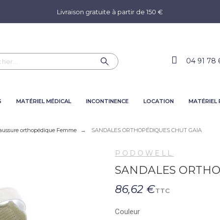
Livraison gratuite à partir de 150 €
04 91 78 
S
MATÉRIEL MÉDICAL
INCONTINENCE
LOCATION
MATÉRIEL
aussure orthopédique Femme
SANDALES ORTHOPÉDIQUES CHUT GAIA
PODOWELL
SANDALES ORTHO
86,62 €
TTC
Couleur