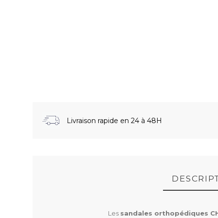
Livraison rapide en 24 à 48H
DESCRIP
Les
sandales orthopédiques C
NOTICE D'UTILISATION GAIA (111