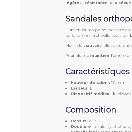
légère
et
résistante
pour
sécuri
Sandales orthop
GAIA
Référence
Convenant aux personnes atteintes
parfaitement la cheville avec leur
Munis de
scratchs
, elles assurent
Pour plus de
maintien
, l’arrière 
Utilisation
Caractéristiques
Hauteur de talon :
20 mm
Largeur
: L
Dispositif médical
de classe I
Pathologies
Composition
Dessus
: cuir
Largeur
Doublure
: textile (synthétique)