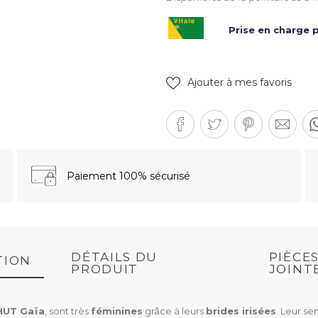
Prise en charge p
Ajouter à mes favoris
Paiement 100% sécurisé
DÉTAILS DU
PIÈCE
TION
PRODUIT
JOINT
HUT Gaïa
, sont très
féminines
grâce à leurs
brides irisées
. Leur s
.14K)