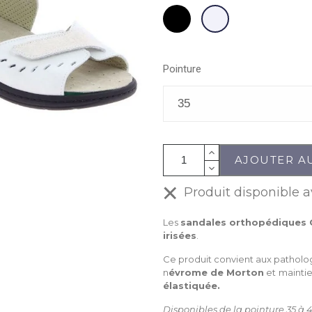
Noir
Ecru
Pointure
AJOUTER A
Produit disponible a
Les
sandales orthopédiques 
irisées
.
Ce produit convient aux patholog
n
évrome de Morton
et
maintie
élastiquée.
Disponibles de la pointure 35 à 4