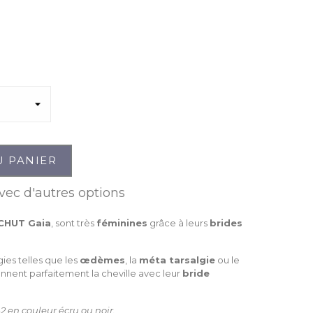
U PANIER
vec d'autres options
CHUT Gaia
, sont très
féminines
grâce à leurs
brides
ies telles que les
œdèmes
, la
méta tarsalgie
ou le
nnent parfaitement la cheville avec leur
bride
2 en couleur écru ou noir.