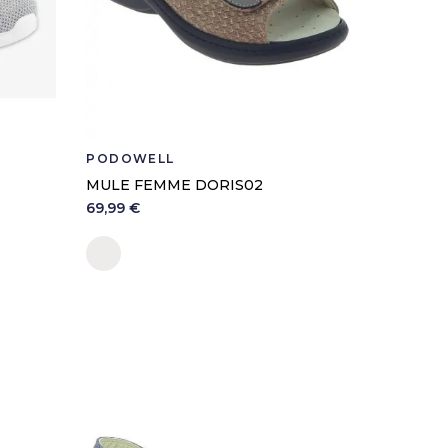
Classe I
PODOWELL
PODOWE
MULE FEMME DORIS02
SEMELL
PODOWA
69,99 €
9,90 €
Sable