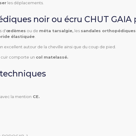
ser
les déplacements.
édiques noir ou écru CHUT GAIA
 d'
œdèmes
ou de
méta tarsalgie,
les
sandales orthopédiques
bride élastiquée
.
 un excellent autour de la cheville ainsi que du coup de pied.
en cuir comporte un
col matelassé.
Détente
 techniques
Extérieur
Ville
 avec la mention
CE.
Métatarsalgie
Névrome de morton
Œdème
L