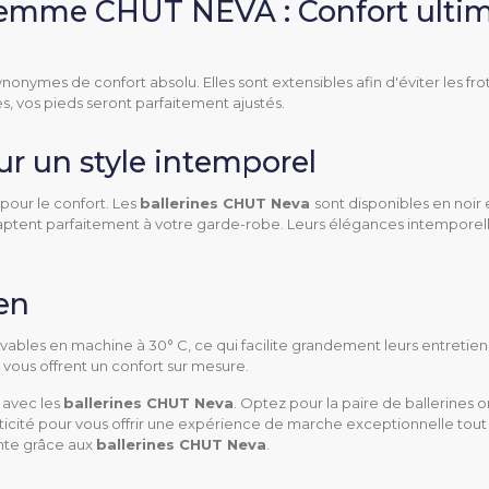
 femme CHUT NEVA : Confort ultim
nonymes de confort absolu. Elles sont extensibles afin d'éviter les fr
s, vos pieds seront parfaitement ajustés.
ur un style intemporel
Ballerine
 pour le confort. Les
ballerines CHUT Neva 
sont disponibles en noir
daptent parfaitement à votre garde-robe. Leurs élégances intemporel
Extérieur
Intérieur
Ville
ien
Hallux valgus
vables en machine à 30° C, ce qui facilite grandement leurs entretiens
 vous offrent un confort sur mesure.
Orteils en griffe
 avec les
ballerines CHUT Neva
. Optez pour la paire de ballerines 
Orteils en marteau
a praticité pour vous offrir une expérience de marche exceptionnelle tou
Pieds douloureux
ante grâce aux
ballerines CHUT Neva
.
Pieds déformés