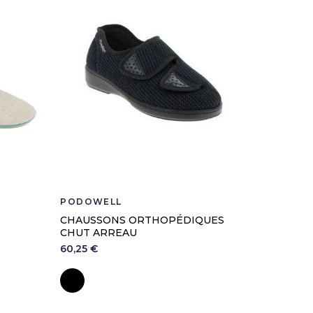
lasse I
PODOWELL
PODOWE
CHAUSSONS ORTHOPÉDIQUES
CHAUSS
CHUT ARREAU
CHUT AL
60,25 €
69,62 €
Noir
Noi