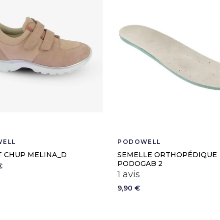
Dispositif médical de c
7120121
ELL
PODOWELL
T CHUP MELINA_D
SEMELLE ORTHOPÉDIQUE
PODOGAB 2
€
1 avis
oudre
9,90 €