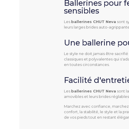
Ballerines pour
sensibles
NEVA
Référence
Les
ballerines CHUT Neva
sont sy
leurs larges brides auto-agrippante
Une ballerine po
Type
Le style ne doit jamais être sacrifié
classiques et polyvalentes qui s'a
Utilisation
en toutes circonstances.
Facilité d'entret
Pathologies
Les
ballerines CHUT Neva
sont la
amovibles et leurs brides réglables
Marchez avec confiance, marchez
confort, la stabilité, le style et l
de vos pieds tout en restant élég