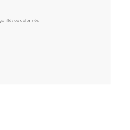
x, gonflés ou déformés
 30 °C