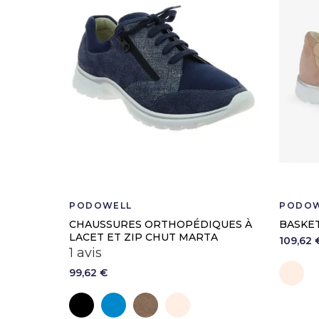
Code CHUT
PODOWELL
PODOW
CHAUSSURES ORTHOPÉDIQUES À
BASKE
LACET ET ZIP CHUT MARTA
109,62 
1 avis
P
99,62 €
Noir
Bleu
Taupe
Poudre