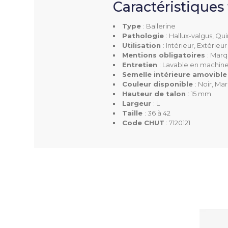
Caractéristiques
Type
: Ballerine
Pathologie
: Hallux-valgus, Qu
Utilisation
: Intérieur, Extérieur
Taille
Mentions obligatoires
: Marq
Entretien
: Lavable en machin
Semelle intérieure amovibl
Largeur
Couleur disponible
: Noir, Ma
Hauteur de talon
: 15 mm
Hauteur De Talon
Largeur
: L
Taille
: 36 à 42
Code CHUT
: 7120121
Semelle Intérieure Amo
Entretien
Couleur(s) Disponible(s
Mentions Obligatoires