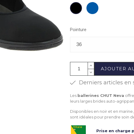
Marine
Noir
Pointure
AJOUTER A
Derniers articles en 
Les
ballerines CHUT Neva
offre
leurs larges brides auto-agrippan
Disponibles en noir et en marine, 
sont idéales pour prendre soin de
Prise en charge p