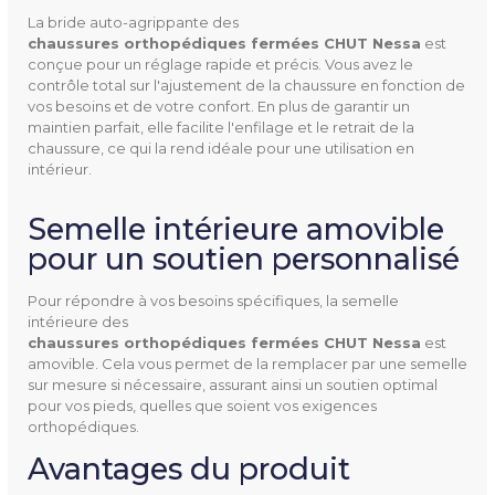
Taille
36 à 42
La bride auto-agrippante des
chaussures orthopédiques fermées CHUT Nessa
est
conçue pour un réglage rapide et précis. Vous avez le
Largeur
L
contrôle total sur l'ajustement de la chaussure en fonction de
vos besoins et de votre confort. En plus de garantir un
Hauteur De Talon
15 mm
maintien parfait, elle facilite l'enfilage et le retrait de la
chaussure, ce qui la rend idéale pour une utilisation en
intérieur.
Semelle Intérieure Amovibl
Oui, PODONELLY
E
Semelle intérieure amovible
pour un soutien personnalisé
Entretien
Lavable en machine à 30°C
Pour répondre à vos besoins spécifiques, la semelle
Couleur(s) Disponible(s)
Bordeaux
intérieure des
Marine
chaussures orthopédiques fermées CHUT Nessa
est
amovible. Cela vous permet de la remplacer par une semelle
Sable
sur mesure si nécessaire, assurant ainsi un soutien optimal
pour vos pieds, quelles que soient vos exigences
Mentions Obligatoires
CE
orthopédiques.
Dispositif médical de Classe
Avantages du produit
I