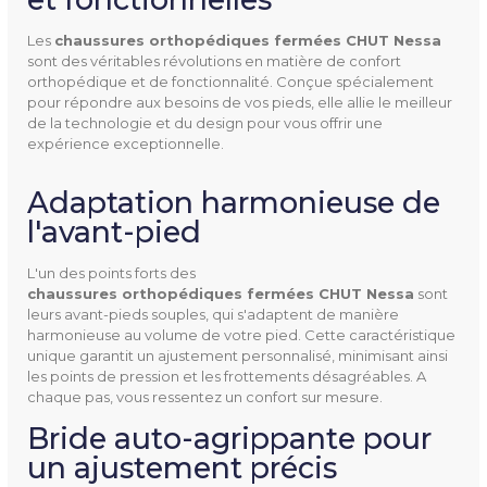
Les
chaussures orthopédiques fermées CHUT Nessa 
NESSA
Référence
sont des véritables révolutions en matière de confort
orthopédique et de fonctionnalité. Conçue spécialement
pour répondre aux besoins de vos pieds, elle allie le meilleur
de la technologie et du design pour vous offrir une
expérience exceptionnelle.
Utilisation
Intérieur
Adaptation harmonieuse de
l'avant-pied
Pathologies
Hallux valgus
Orteils en griffe
L'un des points forts des
chaussures orthopédiques fermées CHUT Nessa
sont
Orteils en marteau
leurs avant-pieds souples, qui s'adaptent de manière
Pieds douloureux
harmonieuse au volume de votre pied. Cette caractéristique
unique garantit un ajustement personnalisé, minimisant ainsi
Pieds déformés
les points de pression et les frottements désagréables. A
Pieds fragiles
chaque pas, vous ressentez un confort sur mesure.
Pieds gonflés
Bride auto-agrippante pour
Quintus varus
un ajustement précis