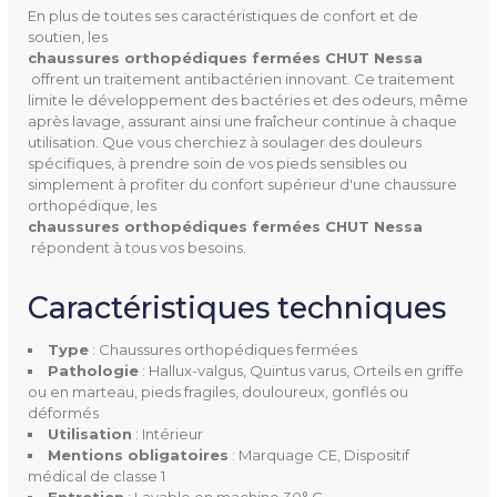
En plus de toutes ses caractéristiques de confort et de
soutien, les
Code CHUT
7120121
chaussures orthopédiques fermées CHUT Nessa
offrent un traitement antibactérien innovant. Ce traitement
limite le développement des bactéries et des odeurs, même
après lavage, assurant ainsi une fraîcheur continue à chaque
utilisation. Que vous cherchiez à soulager des douleurs
spécifiques, à prendre soin de vos pieds sensibles ou
simplement à profiter du confort supérieur d'une chaussure
orthopédique, les
chaussures orthopédiques fermées CHUT Nessa
répondent à tous vos besoins.
Caractéristiques techniques
Type
: Chaussures orthopédiques fermées
Pathologie
: Hallux-valgus, Quintus varus, Orteils en griffe
ou en marteau, pieds fragiles, douloureux, gonflés ou
déformés
Utilisation
: Intérieur
Mentions obligatoires
: Marquage CE, Dispositif
médical de classe 1
Entretien
: Lavable en machine 30° C