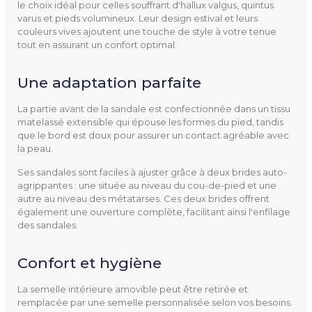
le choix idéal pour celles souffrant d'hallux valgus, quintus
varus et pieds volumineux. Leur design estival et leurs
couleurs vives ajoutent une touche de style à votre tenue
tout en assurant un confort optimal.
Utilisation
Détente
Une adaptation parfaite
Extérieur
Ville
La partie avant de la sandale est confectionnée dans un tissu
matelassé extensible qui épouse les formes du pied, tandis
que le bord est doux pour assurer un contact agréable avec
Pathologies
Hallux valgus
la peau.
Névrome de morton
Ses sandales sont faciles à ajuster grâce à deux brides auto-
Quintus varus
agrippantes : une située au niveau du cou-de-pied et une
Œdème
autre au niveau des métatarses. Ces deux brides offrent
également une ouverture complète, facilitant ainsi l'enfilage
des sandales.
Taille
35 à 42
Confort et hygiène
Largeur
L
La semelle intérieure amovible peut être retirée et
Hauteur De Talon
30 mm
remplacée par une semelle personnalisée selon vos besoins.