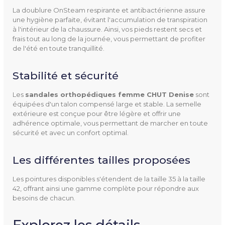
La doublure OnSteam respirante et antibactérienne assure
Dessus
Textile
une hygiène parfaite, évitant l'accumulation de transpiration
à l'intérieur de la chaussure. Ainsi, vos pieds restent secs et
Doublure
Cuir et textile
frais tout au long de la journée, vous permettant de profiter
de l'été en toute tranquillité.
Semelle Intérieure Amovibl
Oui
Stabilité et sécurité
E
Les
sandales orthopédiques femme CHUT Denise
sont
Semelle Extérieure
Autres matériaux
équipées d'un talon compensé large et stable. La semelle
extérieure est conçue pour être légère et offrir une
Entretien
Non lavable
adhérence optimale, vous permettant de marcher en toute
sécurité et avec un confort optimal.
Couleur(s) Disponible(s)
Orange
Les différentes tailles proposées
Mentions Obligatoires
Dispositif médical de Classe
Les pointures disponibles s'étendent de la taille 35 à la taille
I
42, offrant ainsi une gamme complète pour répondre aux
Marquage CE
besoins de chacun.
Code CHUT
7120121