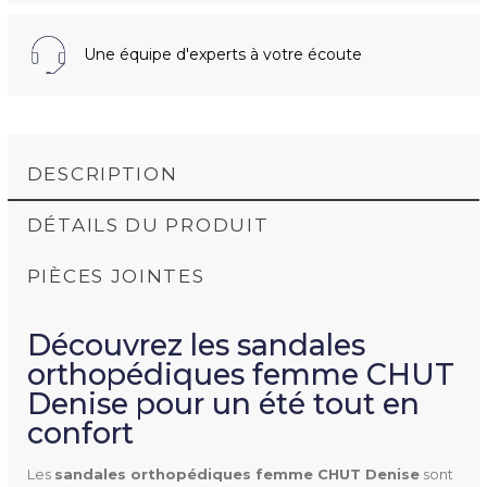
Une équipe d'experts à votre écoute
DESCRIPTION
DÉTAILS DU PRODUIT
PIÈCES JOINTES
Découvrez les sandales
NOTICE D'UTILISATION DENISE (190.61K)
orthopédiques femme CHUT
Denise pour un été tout en
confort
DENISE
Référence
Les
sandales orthopédiques femme CHUT Denise
sont