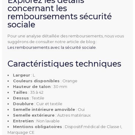
Explorez les détails
concernant les
remboursements sécurité
sociale
Pour une analyse détaillée des remboursements, nous vous
suggérons de consulter notre article de blog :
Les remboursements avec la sécurité sociale
.
Caractéristiques techniques
Largeur
: L
Couleurs disponibles
: Orange
Hauteur de talon
: 30 mm
Tailles
: 35 à 42
Dessus
: Textile
Doublure
: Cuir et textile
Semelle intérieure amovible
: Oui
Semelle extérieure
: Autres matériaux
Entretien
: Non lavable
Mentions obligatoires
: Dispositif médical de Classe I,
Marquage CE