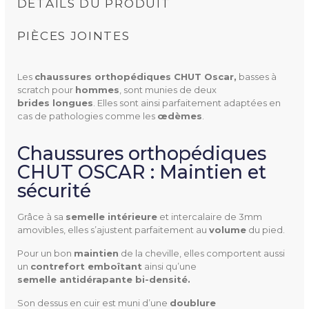
DÉTAILS DU PRODUIT
PIÈCES JOINTES
Les
chaussures orthopédiques CHUT Oscar,
basses à
NOTICE D'UTILISATION OSCAR (110.88K)
scratch pour
hommes
, sont munies de deux
brides longues
. Elles sont ainsi parfaitement adaptées en
cas de pathologies comme les
œdèmes
.
Chaussures orthopédiques
OSCAR
Référence
CHUT OSCAR : Maintien et
sécurité
Grâce à sa
semelle intérieure
et intercalaire de 3mm
amovibles, elles s’ajustent parfaitement au
volume
du pied.
Utilisation
Extérieur
Pour un bon
maintien
de la cheville, elles comportent aussi
Ville
un
contrefort emboîtant
ainsi qu’une
semelle antidérapante bi-densité.
Pathologies
Fasciite plantaire
Son dessus en cuir est muni d’une
doublure 
Métatarsalgie