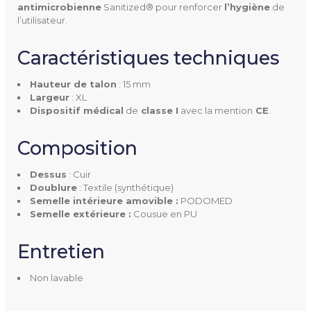
antimicrobienne
Sanitized® pour renforcer
l’hygiène
de
Œdème
l’utilisateur.
Largeur
XL
Caractéristiques techniques
Pointures
39 à 46
Hauteur de talon
: 15 mm
Largeur
: XL
Dispositif médical
de
classe I
avec la mention
CE
.
Hauteur De Talon
15 mm
Composition
Dessus
Cuir
Dessus
: Cuir
Doublure
Textile synthétique
Doublure
: Textile (synthétique)
Semelle intérieure amovible :
PODOMED
Semelle extérieure :
Cousue en PU
Semelle Intérieure Amovibl
Oui, PODOMED
E
Entretien
Semelle Extérieure
Cousue en PU
Non lavable
Entretien
Non lavable