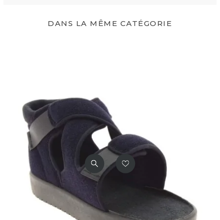
Couleur(s) Disponible(s)
Noir
DANS LA MÊME CATÉGORIE
Mentions Obligatoires
CE
Dispositif médical de Classe
I
Code CHUT
7120121