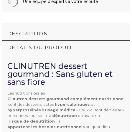
Une équipe d'experts à votre écoute
DESCRIPTION
DÉTAILS DU PRODUIT
CLINUTREN dessert
gourmand : Sans gluten et
sans fibre
Les nutritions orales
12294521
Référence
Clinutren dessert gourmand complément nutritionnel
sont des desserts lactés
hypercaloriques
et
hyperprotéinés
à
usage médical.
Ceux-ci sont dédiés aux
personnes souffrant de
dénutrition
ou ayant un
 risque de dénutrition
. Ils
apportent les besoins nutritionnels
au quotidien.