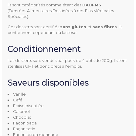
Univers
Dénutrition
Ils sont catégorisés comme étant des
DADFMS
(Denrées Alimentaires Destinées à des Fins Médicales
Unités Par Paquet
4
Spéciales).
Ces desserts sont certifiés
sans gluten 
et
sans fibres
. Ils
Goûts Disponibles
Caramel
contiennent cependant du lactose.
Chocolat
Conditionnement
Fraise biscuitée
Vanille
Les desserts sont vendus par pack de 4 pots de 200g. Ils sont
stérilisés UHT et donc prêts à l'emploi.
Conditionnement
1 pack de 4 pots de 200 gr
Saveurs disponibles
Vanille
Café
Fraise biscuitée
Caramel
Chocolat
Façon baba
Façon tatin
Façon citron meringué