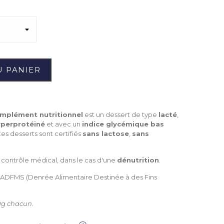
U PANIER
omplément nutritionnel
est un dessert de type
lacté
,
yperprotéiné
et avec un
indice glycémique bas
Ces desserts sont certifiés
sans lactose
,
sans
us contrôle médical, dans le cas d'une
dénutrition
.
 DADFMS (Denrée Alimentaire Destinée à des Fins
0g chacun.