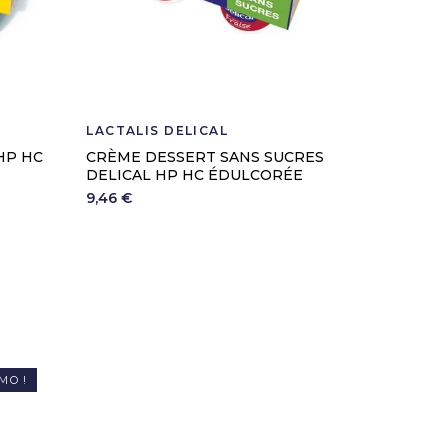
LACTALIS DELICAL
LIFEVAC
HP HC
CRÈME DESSERT SANS SUCRES
MASQUE
DELICAL HP HC ÉDULCORÉE
LIFEVAC
9,46 €
10,00 €
MO !