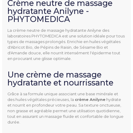
Crème neutre de massage
hydratante Anilyne -
PHYTOMEDICA
CNAL4
Référence
La crème neutre de massage hydratante Anilyne des
laboratoires PHYTOMEDICA est une solution idéale pour tous
types de massages prolongés. Enrichie en huiles végétales
d'Abricot Bio, de Pépins de Raisin, de Sésame Bio et
d'Amande douce, elle nourrit intensément l'épiderme tout
en procurant une glisse optimale.
Utilisation
Massages
Une crème de massage
Lieu De Fabrication
France
hydratante et nourrissante
Contenance
75 ml
Grâce à sa formule unique associant une base minérale et
des huiles végétales précieuses, la
crème Anilyne
hydrate
250 ml
et nourrit en profondeur votre peau. Sa texture onctueuse,
1000 ml
non grasse et agréable permet une utilisation quotidienne,
tout en assurant un massage fluide et confortable de longue
durée.