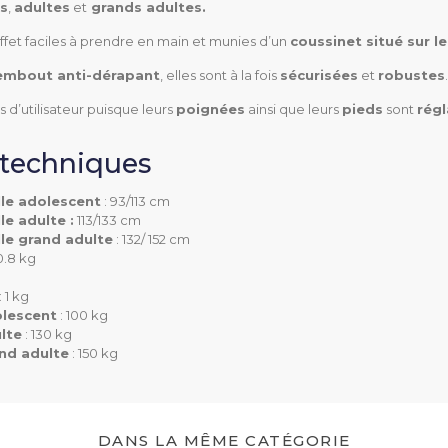
s
,
adultes
et
 grands adultes.
 effet faciles à prendre en main et munies d’un
coussinet situé sur l
embout anti-dérapant
, elles sont à la fois
sécurisées
et
robustes
.
s d’utilisateur puisque leurs
poignées
ainsi que leurs
pieds
sont
régl
poignée / sol adolescen
113/133 cm ; grand adul
 techniques
adolescent : 0.8 kg ; ad
lle adolescent
: 93/113 cm
le adulte :
113/133 cm
ulte : 1 kg
lle grand adulte
: 132/ 152 cm
.8 kg
adolescent : 100 kg ; a
g
: 1 kg
ulte : 150 kg
olescent
: 100 kg
lte
: 130 kg
nd adulte
: 150 kg
DANS LA MÊME CATÉGORIE