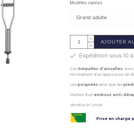
Modèles cannes
AJOUTER A
Expédition sous 10 à 
Ces
béquilles d’aisselles
, ave
nécessitant d’un appui pour se 
Les
poignées
ainsi que les
pied
Munies d’un
embout anti-déra
Vendue à l'unité.
Prise en charge p