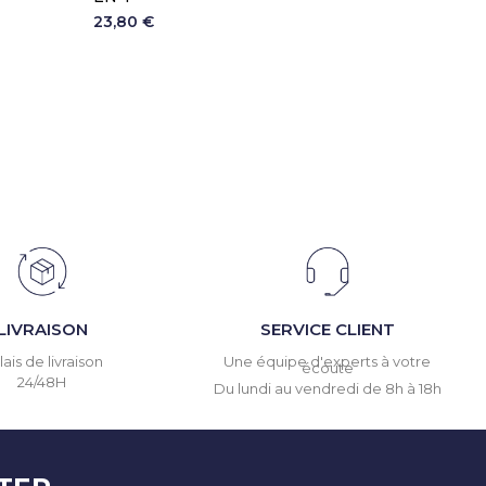
23,80 €
34,20 €
LIVRAISON
SERVICE CLIENT
ais de livraison
Une équipe d'experts à votre
écoute
24/48H
Du lundi au vendredi de 8h à 18h