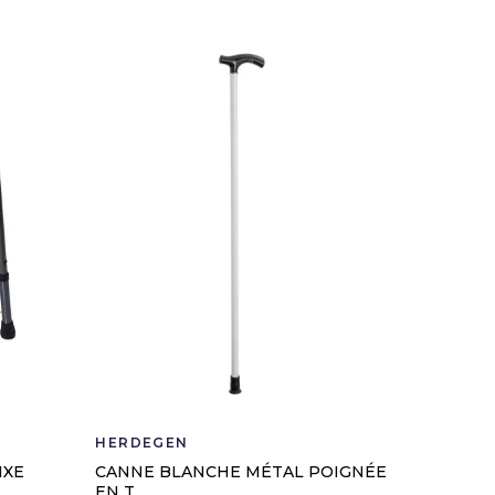
HERDEGEN
HERDEG
IXE
CANNE BLANCHE MÉTAL POIGNÉE
CANNE T
EN T
NOIRE