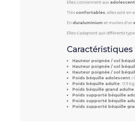
220002
Référence
Elles conviennent aux
adolescent
Très
confortables
, elles sont en
En
duraluminium
et munies d’un
Elles s’adaptent aux différents type
Hauteur
Caractéristiques
Poids
Hauteur poignée / sol béqui
Hauteur poignée / sol béquil
Hauteur poignée / sol béqui
Poids béquille adolescent :
0
Poids Supporté
Poids béquille adulte
: 0.9 k
Poids béquille grand adulte
Poids supporté béquille ad
Poids supporté béquille adu
Poids supporté béquille gra