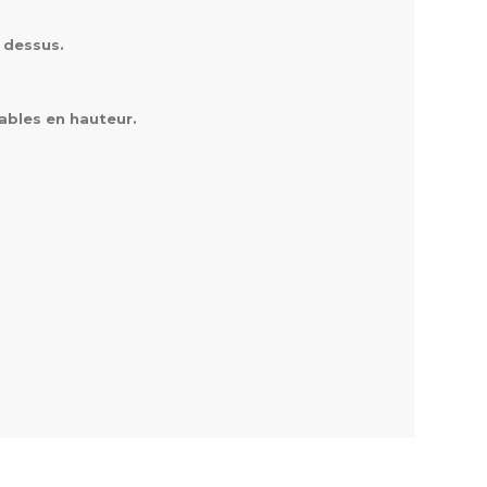
e dessus.
ables en hauteur. 
t : 93/113 cm ; adulte :
te : 132/ 152 cm
ulte : 0.9 kg ; grand ad
dulte : 130 kg ; grand ad