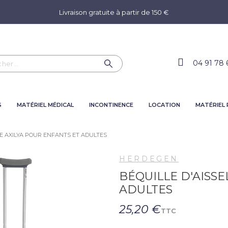
Livraison gratuite à partir de 150 €
04 91 78 
S
MATÉRIEL MÉDICAL
INCONTINENCE
LOCATION
MATÉRIEL
LE AXILYA POUR ENFANTS ET ADULTES
HERDEGEN
BÉQUILLE D'AISSE
ADULTES
25,20 €
TTC