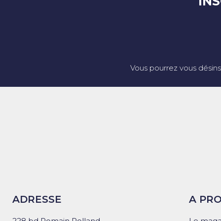
IN
Vous pourrez vous désins
ADRESSE
A PR
228 bd Romain Rolland
Le maga