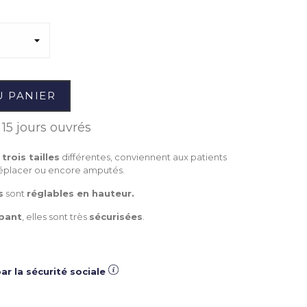
U PANIER
15 jours ouvrés
c
trois tailles
différentes, conviennent aux patients
déplacer ou encore amputés.
s
sont
réglables en hauteur.
pant
, elles sont très
sécurisées
.
ar la sécurité sociale