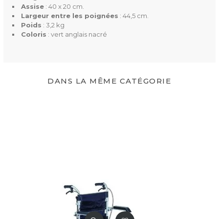
Assise
: 40 x 20 cm.
Largeur entre les poignées
: 44,5 cm.
Poids
3,2 kg
Poids
: 3,2 kg
Coloris
: vert anglais nacré
Couleur(s) Disponible(s)
vert anglais nacré
DANS LA MÊME CATÉGORIE