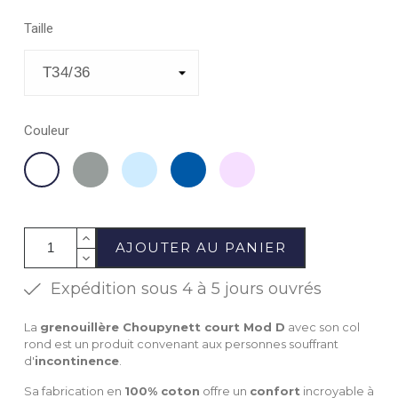
Taille
Couleur
Gris
Ciel
Marine
Rose
Blanc
AJOUTER AU PANIER
Expédition sous 4 à 5 jours ouvrés
La
grenouillère Choupynett court Mod D
avec son col
rond est un produit convenant aux personnes souffrant
d'
incontinence
.
Sa fabrication en
100% coton
offre un
confort
incroyable à