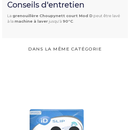
Conseils d'entretien
Couleur(s) Disponible(s)
Blanc
La
grenouillère Choupynett court Mod D
peut être lavé
Ciel
à la
machine à laver
jusqu'à
90°C
.
Gris
Marine
Rose
DANS LA MÊME CATÉGORIE