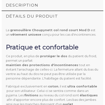
DESCRIPTION
DÉTAILS DU PRODUIT
La
grenouillère Choupynett col rond court Mod D
est
un
vêtement unisexe
conçu pour les cas d'incontinences.
Pratique et confortable
Ce produit, en plus de
protéger le dos
du patient du froid,
permet un parfait
maintien des protections d'incontinences
tout en
évitant l'arrachage de celles-ci. La fermeture allant du bas du
750.63.90
Référence
ventre au haut du dos ne peut pas être utilisée par la
personne dépendante. L'habillage du patient est facilité.
Fabriqué exclusivement en
coton
, il est
ultra confortable
pour son utilisateur. Celui-ci se sentira comme dans un
pyjama. Les
finitions
au niveau du col rond sont
élastiques
afin d'apporter encore plus de confort. Les bas des jambes
Taille
34/36
ainsi que les manches disposent d'un
ourlet
.