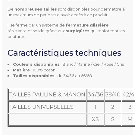
38/40
De
nombreuses tailles
sont disponibles pour permettre à
42/44
un maximum de patients d'avoir accès à ce produit.
46/48
Il se ferme par un système de
fermeture glissière
,
50/52
résistante et solide grâce aux
surpiqûres
qui renforcent les
54/56
coutures.
58/60
Caractéristiques techniques
62/64
66/68
Couleurs disponibles
: Blanc / Marine / Ciel / Rose / Gris
Matière
: 100% coton
Matière
100% coton
Tailles disponibles
: du 34/36 au 66/68
Type De Col
Col rond
TAILLES PAULINE & MANON
34/36
38/40
42/4
Type De Fermeture
Glissière
TAILLES UNIVERSELLES
1
2
3
Tissu
Jersey 140 gr
XS
S
M
Entretien
Machine à laver 90°C